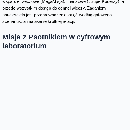
wsparcie rzeczowe (MegaMisja), finansowe (#SuperKoderzy), a
przede wszystkim dostęp do cennej wiedzy. Zadaniem
nauczyciela jest przeprowadzenie zajęć według gotowego
scenariusza i napisanie krótkiej relacji.
Misja z Psotnikiem w cyfrowym
laboratorium
MegaMisja powstała z myślą o dzieciach w wieku 6-10 lat i ich
nauczycielach. Jej celem jest podniesienie wiedzy i cyfrowych
kompetencji nauczycieli wczesnoszkolnych, wychowawców
świetlic oraz ich podopiecznych, tak by najmłodsi byli
bezpiecznymi i świadomymi użytkownikami multimediów.
Program dostosowany jest do potrzeb dzieci i ma formę gry
edukacyjnej, która uczy m.in.: jakie treści można publikować w
internecie, jak chronić swoją prywatność, jak przestrzegać praw
autorskich i zasad panujących w sieci, a także jak skutecznie
szukać wiarygodnych informacji. Wszystko to odbywa się w