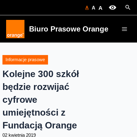
Skip
Sear
A
A
A
to
content
Biuro Prasowe Orange
Main
Men
Informacje prasowe
Kolejne 300 szkół
będzie rozwijać
cyfrowe
umiejętności z
Fundacją Orange
02 kwietnia 2019