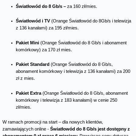
Światłowód do 8 Gb/s –
za 160 zł/mies.
Światłowód i TV
(Orange Światłowód do 8Gb/s i telewizja
z 136 kanałami) za 195 zł/mies.
Pakiet Mini
(Orange Światłowód do 8 Gb/s i abonament
komórkowy) za 170 zł mies.
Pakiet Standard
(Orange Światłowód do 8 Gb/s,
abonament komórkowy i telewizja z 136 kanałami) za 200
zł z mies.
Pakiet Extra
(Orange Światłowód do 8 Gb/s, abonament
komórkowy i telewizja z 183 kanałami) w cenie 250
zł/mies.
W ramach promocji na start – dla nowych klientów,
zamawiających online -
Światłowód do 8 Gb/s jest dostępny z
abonamentem 0 zł przez 6 miesięcy.
Powyższe ceny dotyczą