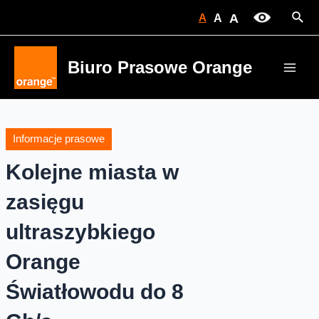
Skip
Sear
A
A
A
to
content
Biuro Prasowe Orange
Main
Men
Informacje prasowe
Kolejne miasta w
zasięgu
ultraszybkiego
Orange
Światłowodu do 8