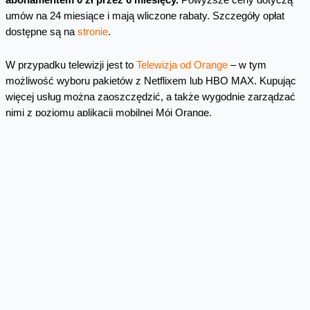
umów na 24 miesiące i mają wliczone rabaty. Szczegóły opłat
dostępne są na
stronie
.
W przypadku telewizji jest to
Telewizja od Orange
– w tym
możliwość wyboru pakietów z Netflixem lub HBO MAX. Kupując
więcej usług można zaoszczędzić, a także wygodnie zarządzać
nimi z poziomu aplikacji mobilnej Mój Orange.
Jak korzystać ze światłowodu do 8
Gb/s
Najszybszy, dostępny obecnie Orange Światłowód oparty jest o
najnowszą technologię XGS-PON, który obsługuje modem
Funbox 10
. Od niedawna dostępny jest on we wszystkich ofertach
z internetem. Chcąc w pełni wykorzystać możliwość
błyskawicznego łącza, klient powinien używać odpowiedniego
sprzętu, tj. z laptopa lub komputera stacjonarnego z portem 10