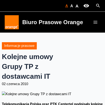
Skip
Sear
A
A
A
to
content
Biuro Prasowe Orange
Main
Men
Informacje prasowe
Kolejne umowy
Grupy TP z
dostawcami IT
02 czerwca 2010
Telekomunikacja Polska oraz PTK Centertel podpisały kolejne