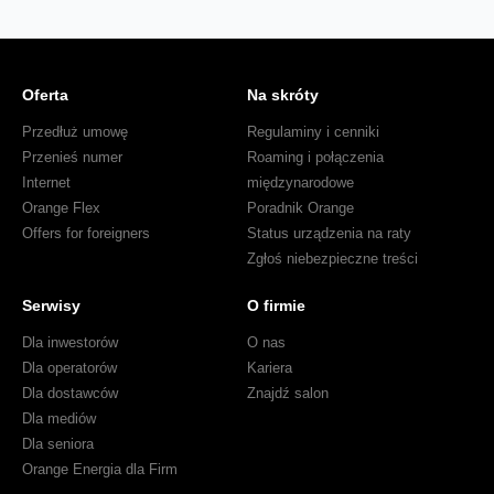
Oferta
Na skróty
Przedłuż umowę
Regulaminy i cenniki
Przenieś numer
Roaming i połączenia
Internet
międzynarodowe
Orange Flex
Poradnik Orange
Offers for foreigners
Status urządzenia na raty
Zgłoś niebezpieczne treści
Serwisy
O firmie
Dla inwestorów
O nas
Dla operatorów
Kariera
Dla dostawców
Znajdź salon
Dla mediów
Dla seniora
Orange Energia dla Firm