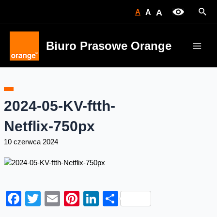
Skip
Sear
A
A
A
to
content
Biuro Prasowe Orange
Main
Men
2024-05-KV-ftth-
Netflix-750px
10 czerwca 2024
Facebook
Twitter
Email
Pinterest
LinkedIn
Share