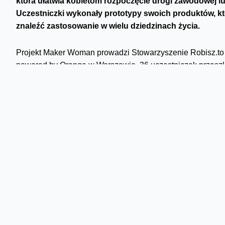
która ułatwia kobietom rozpoczęcie drogi zawodowej l
Uczestniczki wykonały prototypy swoich produktów, kt
znaleźć zastosowanie w wielu dziedzinach życia.
Projekt Maker Woman prowadzi Stowarzyszenie Robisz.to
powered by Orange w Warszawie. 36 uczestniczek przeszło
tworzenia prototypu własnego produktu. Nauczyły się m.i
programowania, obsługi maszyn CNC do obróbki różnych m
Poznały podstawy tworzenia stron internetowych, fotograf
własnej firmy. Przy wsparciu mentorów, uczestniczki prac
produkty.-
Kibicuję wszystkim uczestniczkom. Wierzę, że um
kreatywnością dadzą im mocną kartę na przyszłość. Techno
codzienności, a wykorzystane „z głową”, z pomysłem, mog
widać to bardzo często
– powiedziała Ewa Krupa, prezes Fu
Woman, 10 lipca w Warszawie.
-
FabLab to miejsce, w którym nie trzeba nic umieć, by za
przy wsparciu innych ludzi można zrealizować najśmielsz