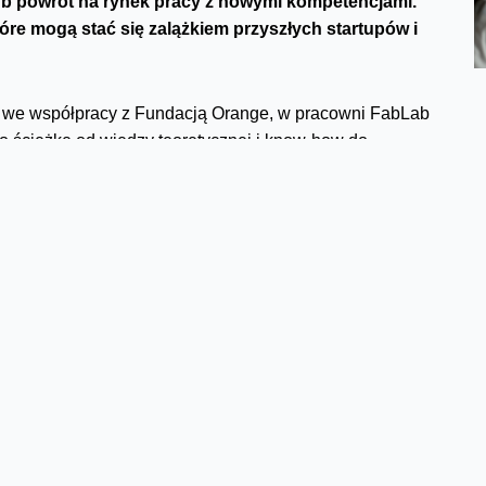
ub powrót na rynek pracy z nowymi kompetencjami.
óre mogą stać się zalążkiem przyszłych startupów i
 we współpracy z Fundacją Orange, w pracowni FabLab
 ścieżkę od wiedzy teoretycznej i know-how do
n. podstaw nowoczesnych metod projektowania,
ateriałów, plotera laserowego czy drukarek 3D.
ii produktu i zagadnień związanych z prowadzeniem
owały nad swoimi pomysłami, tworząc prototypy i gotowe
iejętności, jakie zyskały, w połączeniu z ich
logie stają się nieodłączną częścią naszej
ą zmieniać naszą rzeczywistość na lepsze. W FabLabie
ndacji Orange w czasie finału trzech edycji Maker
cząć projektować. Dzięki dostępnym tam technologiom i
e pomysły. Wiele uczestniczek Maker Woman startowało