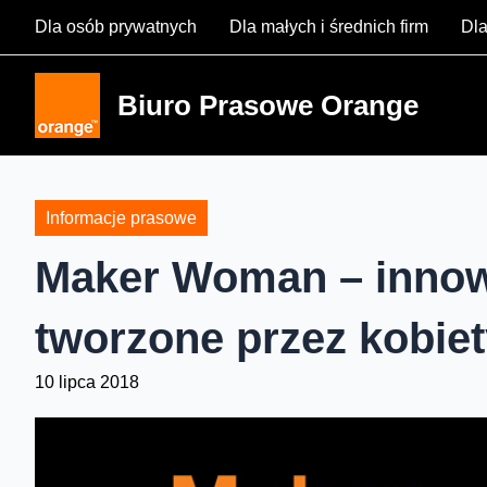
Skip
Dla osób prywatnych
Dla małych i średnich firm
Dla
to
content
Biuro Prasowe Orange
Informacje prasowe
Maker Woman – innow
tworzone przez kobie
10 lipca 2018