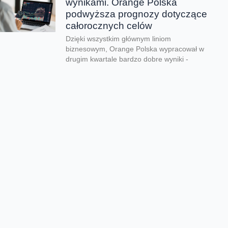
wynikami. Orange Polska
podwyższa prognozy dotyczące
całorocznych celów
Dzięki wszystkim głównym liniom
biznesowym, Orange Polska wypracował w
drugim kwartale bardzo dobre wyniki -
zarówno pod względem finansowym jak...
CERT Orange Polska
podsumowuje krajobraz
zagrożeń pierwszego półrocza
Rekordowe 330 tys. fałszywych domen
używanych do wyłudzeń danych lub
pieniędzy zablokował w pierwszym półroczu
2026 CERT Orange Polska. To...
Orange Polska uruchamia
Asystentów AI w Instytucie
„Pomnik-Centrum Zdrowia