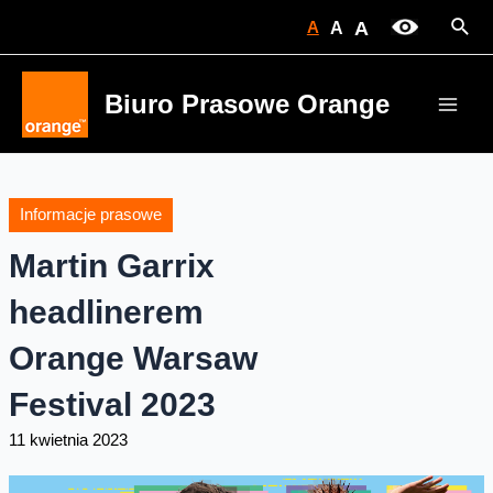
Skip
Sear
A
A
A
to
content
Biuro Prasowe Orange
Main
Men
Informacje prasowe
Martin Garrix
headlinerem
Orange Warsaw
Festival 2023
11 kwietnia 2023