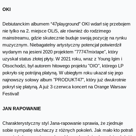
OKI
Debiutanckim albumem “47playground” OKI wdarł się przebojem
nie tylko na 2. miejsce OLiS, ale również do rodzimego
mainstreamu, gdzie skutecznie buduje swoją pozycję na rynku
muzycznym. Niebagatelny artystyczny potencjał potwierdził
wydanym na jesieni 2020 projektem "77747mixtape", który
uzyskał status złotej płyty. W 2021 roku, wraz z Young Igim i
Otsochodzi, był autorem hitowego projektu "OIO", którego LP
pokryło się potrójną platyną. W ubiegłym roku ukazał się jego
najnowszy solowy album "PRODUKT47", który już dwukrotnie
pokrył się platyną. A już 3 czerwca koncert na Orange Warsaw
Festival!
JAN RAPOWANIE
Charakterystyczny styl Jana-rapowanie sprawia, że zjednuje
sobie sympatię słuchaczy z różnych pokoleń. Jak mało kto potrafi