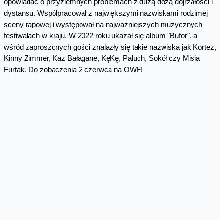
opowiadać o przyziemnych problemach z dużą dozą dojrzałości i
dystansu. Współpracował z największymi nazwiskami rodzimej
sceny rapowej i występował na najważniejszych muzycznych
festiwalach w kraju. W 2022 roku ukazał się album "Bufor", a
wśród zaproszonych gości znalazły się takie nazwiska jak Kortez,
Kinny Zimmer, Kaz Bałagane, KęKę, Paluch, Sokół czy Misia
Furtak. Do zobaczenia 2 czerwca na OWF!
RALPH KAMINSKI
Wokalista, autor tekstów, kompozytor, producent muzyczny oraz
reżyser teledysków i jedna z najbardziej oryginalnych osobowości
i talentów rodzimego alternatywnego popu. Do tej pory wydał
cztery albumy: „Morze” (2016), „Młodość” (2019) oraz „KORA”
(2021), na którym sięgnął po piosenki Kory i grupy Maanam,
ubierając je w nowe szaty i ukazując jednocześnie ich
ponadczasowy charakter. W ubiegłym roku artysta zaprezentował
swój kolejny album „Bal u Rafała”. Ralph Kaminski na Orange
Warsaw Festival 2 czerwca!