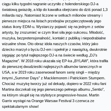
ciągu kilku tygodni nagranie uczyniło z holenderskiego DJ-a
światową gwiazdę, a klip do kawałka obejrzano do dziś ponad 1,3
miliarda razy. Natomiast liczone w setkach milionów streamy i
pierwsze miejsca na listach przebojów przypieczętowały jego
status ikony EDM-u. Wystarczy pojawić się na jednym z setów
artysty, by zrozumieć w czym tkwi siła jego sukcesu. Młodość,
muzyka, bezpretensjonalność, kontakt z publiką i niepodrabialne
wizualne show. Oto obraz idola naszych czasów, który jako
dziecko marzył o byciu DJ-em i spełnił je z nawiązką, dwukrotnie
sięgając po tytuł najlepszego DJ-a na świecie według „DJ’s
Magazine”. W 2018 roku ukazała się EP-ka „BYLAW”, która trafiła
do pierwszej dwudziestki najlepszych albumów tanecznych w
USA, a w 2019 roku zaserwował fanom serię singli – między
innymi „Summer Days” z Macklemorem i Patrickiem Stumpem.
Chociaż muzykę tworzy już od dekady, dopiero w 2022 roku fani
Martina doczekali się jego pierwszego pełnego albumu „Sentio”,
na którym skupił się na stylistyce progressive-house. Martin
Garrix wystąpi na Orange Warsaw Festival 3 czerwca ze
spektakularnym show!