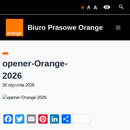
Skip
Sear
A
A
A
to
content
Biuro Prasowe Orange
Main
Men
opener-Orange-
2026
26 stycznia 2026
Facebook
Twitter
Email
Pinterest
LinkedIn
Share