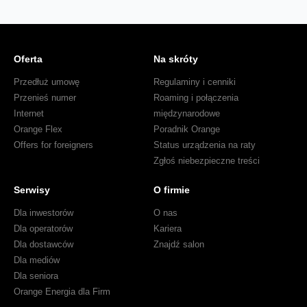
Oferta
Na skróty
Przedłuż umowę
Regulaminy i cenniki
Przenieś numer
Roaming i połączenia
Internet
międzynarodowe
Orange Flex
Poradnik Orange
Offers for foreigners
Status urządzenia na raty
Zgłoś niebezpieczne treści
Serwisy
O firmie
Dla inwestorów
O nas
Dla operatorów
Kariera
Dla dostawców
Znajdź salon
Dla mediów
Dla seniora
Orange Energia dla Firm