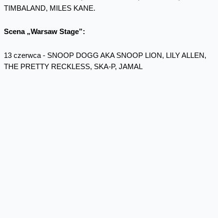
TIMBALAND, MILES KANE.
Scena „Warsaw Stage”:
13 czerwca - SNOOP DOGG AKA SNOOP LION, LILY ALLEN,
THE PRETTY RECKLESS, SKA-P, JAMAL
14 czerwca – HURTS, CHASE&STATUS
15 czerwca – LIMP BIZKIT, BRING ME THE HORIZON, I AM
GIANT, CHEMIA
Kolejni artyści ogłaszani będą już wkrótce.
Bilety na Orange Warsaw Festival 2014 dostępne są już w
sprzedaży na stronach www.orangewarsawfestival.pl,
www.eventim.pl oraz w sieci autoryzowanych punktów Eventim.
Orange Polska przygotowała dla swoich klientów specjalną ofertę
15% rabatu na zakup biletów festiwalowych.