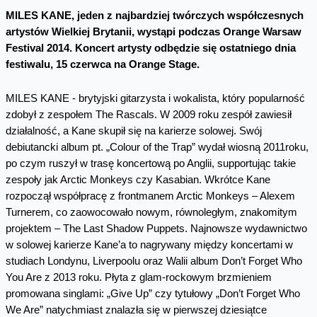
MILES KANE, jeden z najbardziej twórczych współczesnych
artystów Wielkiej Brytanii, wystąpi podczas Orange Warsaw
Festival 2014. Koncert artysty odbędzie się ostatniego dnia
festiwalu, 15 czerwca na Orange Stage.
MILES KANE - brytyjski gitarzysta i wokalista, który popularność
zdobył z zespołem The Rascals. W 2009 roku zespół zawiesił
działalność, a Kane skupił się na karierze solowej. Swój
debiutancki album pt. „Colour of the Trap” wydał wiosną 2011roku,
po czym ruszył w trasę koncertową po Anglii, supportując takie
zespoły jak Arctic Monkeys czy Kasabian. Wkrótce Kane
rozpoczął współpracę z frontmanem Arctic Monkeys – Alexem
Turnerem, co zaowocowało nowym, równoległym, znakomitym
projektem – The Last Shadow Puppets. Najnowsze wydawnictwo
w solowej karierze Kane’a to nagrywany między koncertami w
studiach Londynu, Liverpoolu oraz Walii album Don’t Forget Who
You Are z 2013 roku. Płyta z glam-rockowym brzmieniem
promowana singlami: „Give Up” czy tytułowy „Don’t Forget Who
We Are” natychmiast znalazła się w pierwszej dziesiątce