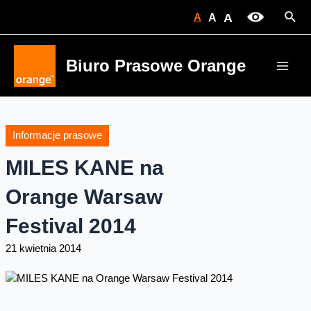
Skip
Sear
A
A
A
to
content
Biuro Prasowe Orange
Main
Men
Informacje prasowe
MILES KANE na
Orange Warsaw
Festival 2014
21 kwietnia 2014