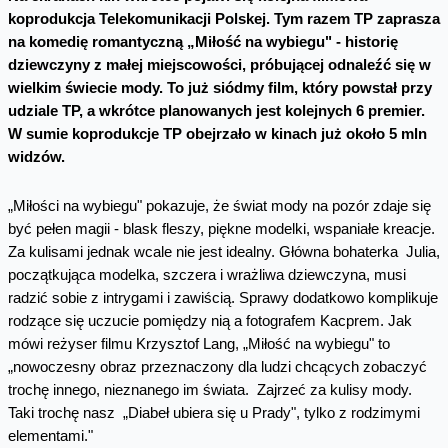
koprodukcja Telekomunikacji Polskej. Tym razem TP zaprasza
na komedię romantyczną „Miłość na wybiegu" - historię
dziewczyny z małej miejscowości, próbującej odnaleźć się w
wielkim świecie mody. To już siódmy film, który powstał przy
udziale TP, a wkrótce planowanych jest kolejnych 6 premier.
W sumie koprodukcje TP obejrzało w kinach już około 5 mln
widzów.
„Miłości na wybiegu" pokazuje, że świat mody na pozór zdaje się
być pełen magii - blask fleszy, piękne modelki, wspaniałe kreacje.
Za kulisami jednak wcale nie jest idealny. Główna bohaterka Julia,
początkująca modelka, szczera i wrażliwa dziewczyna, musi
radzić sobie z intrygami i zawiścią. Sprawy dodatkowo komplikuje
rodzące się uczucie pomiędzy nią a fotografem Kacprem. Jak
mówi reżyser filmu Krzysztof Lang, „Miłość na wybiegu" to
„nowoczesny obraz przeznaczony dla ludzi chcących zobaczyć
trochę innego, nieznanego im świata. Zajrzeć za kulisy mody.
Taki trochę nasz „Diabeł ubiera się u Prady", tylko z rodzimymi
elementami."