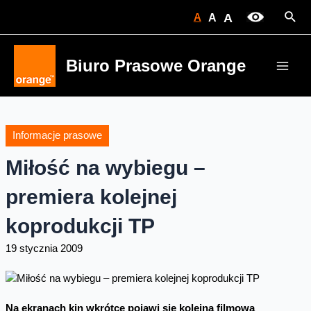
Skip
Sear
A
A
A
to
content
Biuro Prasowe Orange
Main
Men
Informacje prasowe
Miłość na wybiegu –
premiera kolejnej
koprodukcji TP
19 stycznia 2009
Na ekranach kin wkrótce pojawi się kolejna filmowa