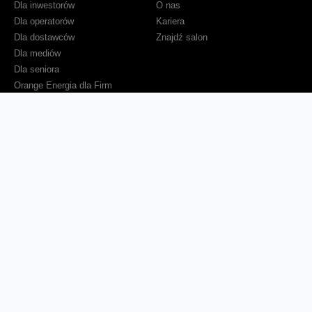
Dla inwestorów
O nas
Dla operatorów
Kariera
Dla dostawców
Znajdź salon
Dla mediów
Dla seniora
Orange Energia dla Firm
Sprawdź mapę zasięgu
Kontakt