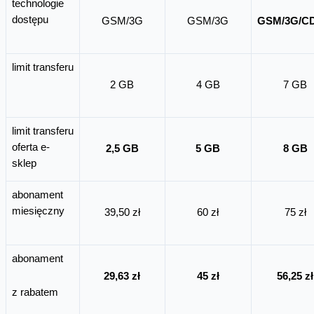
technologie
dostępu
GSM/3G
GSM/3G
GSM/3G/C
limit transferu
2 GB
4 GB
7 GB
limit transferu
oferta e-
2,5 GB
5 GB
8 GB
sklep
abonament
miesięczny
39,50 zł
60 zł
75 zł
abonament
29,63 zł
45 zł
56,25 zł
z rabatem