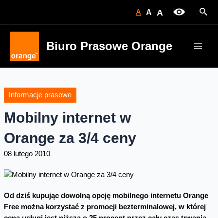
Skip
Sear
A
A
A
to
content
Biuro Prasowe Orange
Main
Men
Informacje prasowe
Mobilny internet w
Orange za 3/4 ceny
08 lutego 2010
Od dziś kupując dowolną opcję mobilnego internetu Orange
Free można korzystać z promocji bezterminalowej, w której