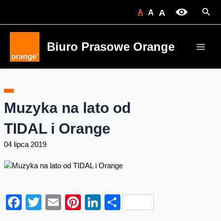
Skip
Sear
A
A
A
to
content
Biuro Prasowe Orange
Main
Men
Muzyka na lato od
TIDAL i Orange
04 lipca 2019
Facebook
Twitter
Email
Pinterest
LinkedIn
Share