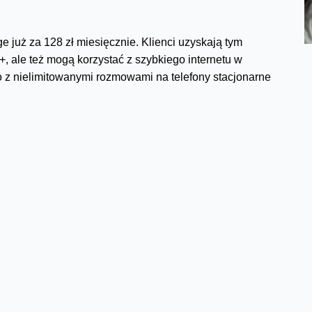
 już za 128 zł miesięcznie. Klienci uzyskają tym
, ale też mogą korzystać z szybkiego internetu w
 z nielimitowanymi rozmowami na telefony stacjonarne
gą skorzystać z atrakcyjnej oferty Orange Open, dzięki
i mobilnych mogą co miesiąc otrzymywać rabat. Jego
ączą w ramach Orange Open. Aby skorzystać z oferty
j jeden z oferty stacjonarnej i jeden lub dwa z oferty
ji nc+ lub zamówić przez Internet na stronie
pośrednictwem Call Center pod numerem 22 22 00 000.
open
oraz
www.orange.pl/openfamily
.