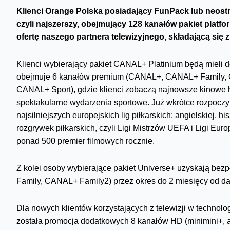
Klienci Orange Polska posiadający FunPack lub neostr
czyli najszerszy, obejmujący 128 kanałów pakiet platfo
ofertę naszego partnera telewizyjnego, składającą się z
Klienci wybierający pakiet CANAL+ Platinium będą mieli d
obejmuje 6 kanałów premium (CANAL+, CANAL+ Family,
CANAL+ Sport), gdzie klienci zobaczą najnowsze kinowe hi
spektakularne wydarzenia sportowe. Już wkrótce rozpoczyn
najsilniejszych europejskich lig piłkarskich: angielskiej, hi
rozgrywek piłkarskich, czyli Ligi Mistrzów UEFA i Ligi Eu
ponad 500 premier filmowych rocznie.
Z kolei osoby wybierające pakiet Universe+ uzyskają be
Family, CANAL+ Family2) przez okres do 2 miesięcy od d
Dla nowych klientów korzystających z telewizji w technolo
została promocja dodatkowych 8 kanałów HD (minimini+, al