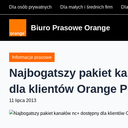
Skip
Dla osób prywatnych
Dla małych i średnich firm
Dla
to
content
Biuro Prasowe Orange
Informacje prasowe
Najbogatszy pakiet k
dla klientów Orange P
11 lipca 2013