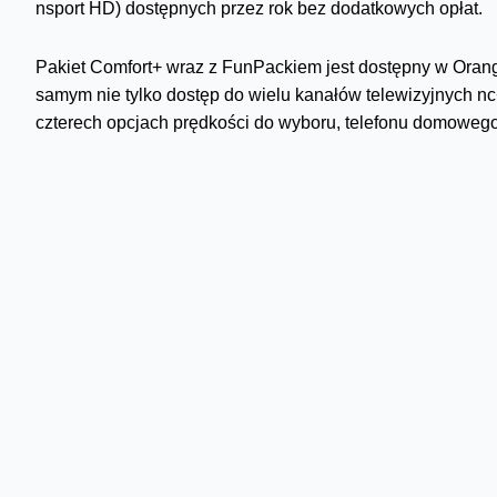
nsport HD) dostępnych przez rok bez dodatkowych opłat.
Pakiet Comfort+ wraz z FunPackiem jest dostępny w Orange
samym nie tylko dostęp do wielu kanałów telewizyjnych nc+
czterech opcjach prędkości do wyboru, telefonu domowego
w Polsce, do krajów Unii Europejskiej, USA i Kanady.
Oprócz atrakcyjnych cen pakietów nc+ w Orange, klienci mo
której osoby korzystające z różnych usług stacjonarnych 
wysokość jest tym wyższa, im więcej usług mobilnych poł
wystarczy połączyć w pakiet dwa produkty, w tym co najmnie
mobilnej.
Oferty łączone można kupić w salonach Orange oraz telewiz
http://ncplus.pl/sklep/
, a także zamówić telefonicznie za 
Więcej o ofertach Orange Open z kolei na
www.orange.pl/