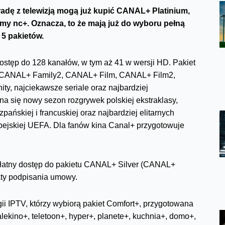
adę z telewizją mogą już kupić CANAL+ Platinium,
rmy nc+. Oznacza, to że mają już do wyboru pełną
 5 pakietów.
ostęp do 128 kanałów, w tym aż 41 w wersji HD. Pakiet
 CANAL+ Family2, CANAL+ Film, CANAL+ Film2,
ty, najciekawsze seriale oraz najbardziej
a się nowy sezon rozgrywek polskiej ekstraklasy,
szpańskiej i francuskiej oraz najbardziej elitarnych
ropejskiej UEFA. Dla fanów kina Canal+ przygotowuje
zpłatny dostęp do pakietu CANAL+ Silver (CANAL+
aty podpisania umowy.
gii IPTV, którzy wybiorą pakiet Comfort+, przygotowana
ekino+, teletoon+, hyper+, planete+, kuchnia+, domo+,