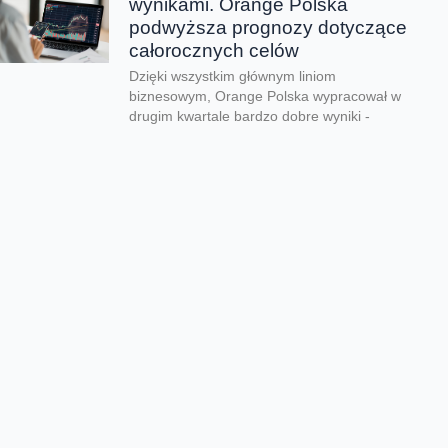
wynikami. Orange Polska
podwyższa prognozy dotyczące
całorocznych celów
Dzięki wszystkim głównym liniom
biznesowym, Orange Polska wypracował w
drugim kwartale bardzo dobre wyniki -
zarówno pod względem finansowym jak...
CERT Orange Polska
podsumowuje krajobraz
zagrożeń pierwszego półrocza
Rekordowe 330 tys. fałszywych domen
używanych do wyłudzeń danych lub
pieniędzy zablokował w pierwszym półroczu
2026 CERT Orange Polska. To...
Orange Polska uruchamia
Asystentów AI w Instytucie
„Pomnik-Centrum Zdrowia