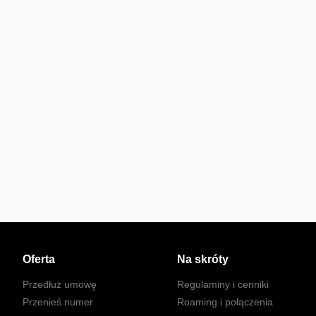
Oferta
Na skróty
Przedłuż umowę
Regulaminy i cenniki
Przenieś numer
Roaming i połączenia