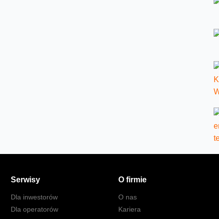
Serwisy
O firmie
Dla inwestorów
O nas
Dla operatorów
Kariera