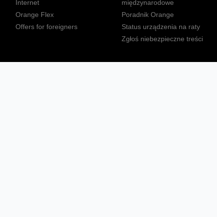
Internet
międzynarodowe
Orange Flex
Poradnik Orange
Offers for foreigners
Status urządzenia na raty
Zgłoś niebezpieczne treści
Sprawdź mapę zasięgu
Konta
Ważne komunikaty
Regulamin serwisu
Warunki zakupów
Nieruchomości Orange
Multibox
Odpowiedzialny biznes
Tłumacz języka migowego
Confort+
© 2026 Orange Polska S.A. Wszystkie prawa zastrzeżone.