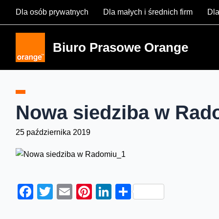
Skip
Dla osób prywatnych
Dla małych i średnich firm
Dla
to
content
Biuro Prasowe Orange
Nowa siedziba w Rad
25 października 2019
Facebook
Twitter
Email
Pinterest
LinkedIn
Share