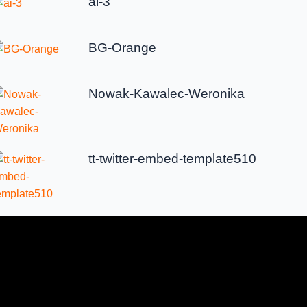
ai-3
BG-Orange
Nowak-Kawalec-Weronika
tt-twitter-embed-template510