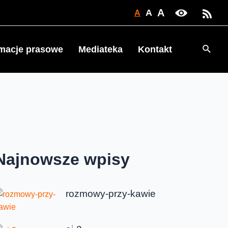
A
A
A
Searc
rmacje prasowe
Mediateka
Kontakt
Najnowsze wpisy
rozmowy-przy-kawie