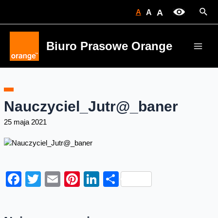
Skip
Sear
A
A
A
to
content
Biuro Prasowe Orange
Main
Men
Nauczyciel_Jutr@_baner
25 maja 2021
Facebook
Twitter
Email
Pinterest
LinkedIn
Share