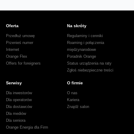
Oferta
Na skróty
Przedłuż umowę
Regulaminy i cenniki
Przenieś numer
Roaming i połączenia
Internet
międzynarodowe
Orange Flex
Poradnik Orange
Offers for foreigners
Status urządzenia na raty
Zgłoś niebezpieczne treści
Serwisy
O firmie
Dla inwestorów
O nas
Dla operatorów
Kariera
Dla dostawców
Znajdź salon
Dla mediów
Dla seniora
Orange Energia dla Firm