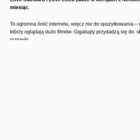
miesiąc.
To ogromna ilość internetu, wręcz nie do spożytkowania –
którzy oglądają dużo filmów. Gigabajty przydadzą się do sł
rozrywki.
Oprócz GB
pakiet Orange Love
zyskuje także
bonus w po
internetowe, zanim dotrą np. do smartfona. Zwiększa ochro
podejrzanymi linkami - nie wymaga instalacji, aktualizacji
pozwala samodzielnie konfigurować blokady wybranych kat
Przy tej okazji warto przypomnieć, że również wszystki
M i L) zwiększają ochronę przed cyberzagrożeniami – to 
CyberOchroną. W Planie L od 22 czerwca można bezpieczni
miesięcznie.
Światłowód w pakiecie Lov