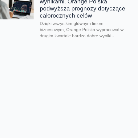
wynikami. Orange Polska
podwyższa prognozy dotyczące
całorocznych celów
Dzięki wszystkim głównym liniom
biznesowym, Orange Polska wypracował w
drugim kwartale bardzo dobre wyniki -
zarówno pod względem finansowym jak...
CERT Orange Polska
podsumowuje krajobraz
zagrożeń pierwszego półrocza
Rekordowe 330 tys. fałszywych domen
używanych do wyłudzeń danych lub
pieniędzy zablokował w pierwszym półroczu
2026 CERT Orange Polska. To...
Orange Polska uruchamia
Asystentów AI w Instytucie
„Pomnik-Centrum Zdrowia