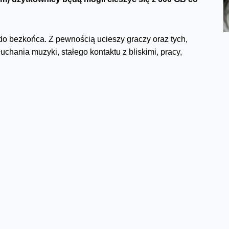
 do bezkońca. Z pewnością ucieszy graczy oraz tych,
uchania muzyki, stałego kontaktu z bliskimi, pracy,
staci usługi CyberOchrona
. Blokuje ona zagrożenia
nę m.in. przed kradzieżą loginów i haseł, czy
 i działa skuteczniej niż większość antywirusów. Usługa
egorii stron, czy konkretnych adresów.
e plany 5G z abonamentem komórkowym w Orange (Plan S,
jedyne na rynku bezpieczne plany mobilne z darmową
e korzystać z internetu do bezkońca, czyli 600 GB
e Mini