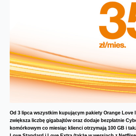
Od 3 lipca wszystkim kupującym pakiety Orange Love 
zwiększa liczbę gigabajtów oraz dodaje bezpłatnie C
komórkowym co miesiąc klienci otrzymają 100 GB i ta
Love Standard i Love Extra (także w wersjach z Netfli