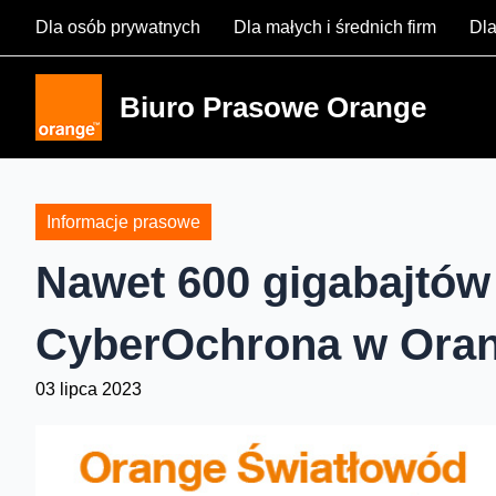
Skip
Dla osób prywatnych
Dla małych i średnich firm
Dla
to
content
Biuro Prasowe Orange
Informacje prasowe
Nawet 600 gigabajtów 
CyberOchrona w Ora
03 lipca 2023