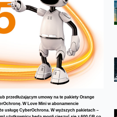
lub przedłużającym umowy na te pakiety Orange
yberOchronę. W Love Mini w abonamencie
kże usługę CyberOchrona. W wyższych pakietach –
xem) użytkownicy będą mogli cieszyć się z 600 GB co