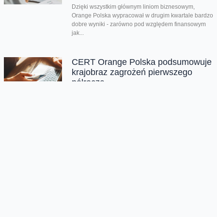
Dzięki wszystkim głównym liniom biznesowym,
Orange Polska wypracował w drugim kwartale bardzo
dobre wyniki - zarówno pod względem finansowym
jak...
CERT Orange Polska podsumowuje
krajobraz zagrożeń pierwszego
półrocza
Rekordowe 330 tys. fałszywych domen używanych do
wyłudzeń danych lub pieniędzy zablokował w
pierwszym półroczu 2026 CERT Orange Polska. To...
Orange Polska uruchamia
Asystentów AI w Instytucie „Pomnik-
Centrum Zdrowia Dziecka”
W Instytucie „Pomnik-Centrum Zdrowia Dziecka”
uruchomiono pięciu interaktywnych Asystentów AI,
którzy będą wspierać małych pacjentów, ich
opiekunów oraz osoby odwiedzające...