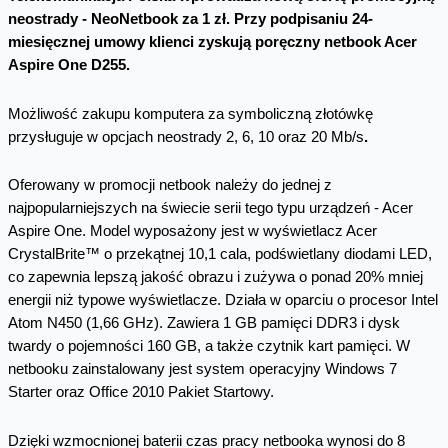
neostrady - NeoNetbook za 1 zł. Przy podpisaniu 24-
miesięcznej umowy klienci zyskują poręczny netbook Acer
Aspire One D255.
Możliwość zakupu komputera za symboliczną złotówkę
przysługuje w opcjach neostrady 2, 6, 10 oraz 20 Mb/s
.
Oferowany w promocji netbook należy do jednej z
najpopularniejszych na świecie serii tego typu urządzeń - Acer
Aspire One. Model wyposażony jest w wyświetlacz Acer
CrystalBrite™ o przekątnej 10,1 cala, podświetlany diodami LED,
co zapewnia lepszą jakość obrazu i zużywa o ponad 20% mniej
energii niż typowe wyświetlacze. Działa w oparciu o procesor Intel
Atom N450 (1,66 GHz). Zawiera 1 GB pamięci DDR3 i dysk
twardy o pojemności 160 GB, a także czytnik kart pamięci. W
netbooku zainstalowany jest system operacyjny Windows 7
Starter oraz Office 2010 Pakiet Startowy.
Dzięki wzmocnionej baterii czas pracy netbooka wynosi do 8