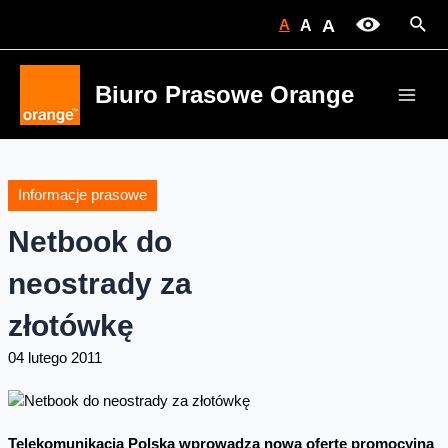
Skip
Sear
A
A
A
to
content
Biuro Prasowe Orange
Main
Men
Informacje prasowe
Netbook do
neostrady za
złotówkę
04 lutego 2011
Telekomunikacja Polska wprowadza nową ofertę promocyjną