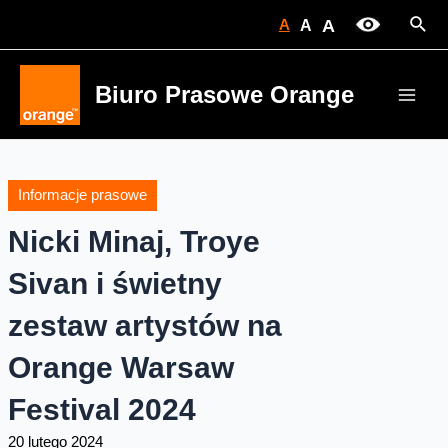
Skip
Sear
A
A
A
to
content
Biuro Prasowe Orange
Main
Men
Informacje prasowe
Nicki Minaj, Troye
Sivan i świetny
zestaw artystów na
Orange Warsaw
Festival 2024
20 lutego 2024