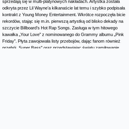
sprzedają się w multi-platynowych nakładach. Artystka została
odkryta przez Lil Wayne’a kilkanaście lat temu i szybko podpisała
kontrakt z Young Money Entertainment. Wkrótce rozpoczęła bicie
rekordów, stając się m.in. pierwszą artystką od blisko dekady na
szczycie Billboard’s Hot Rap Songs. Zasługa w tym hitowego
kawałka „Your Love” z nominowanego do Grammy albumu „Pink
Friday”. Płyta zawojowała listy przebojów, dając fanom również
przebój „Super Bass” oraz przedstawiając światu zamiłowanie
Nicki do alterego, ciętych tekstów i ognistego flow. Dziś Minaj
uważana jest za jedną z najważniejszych raperek w historii, a
wśród jej największych przebojów znajdują się takie kawałki, jak
„Starships”, nominowana do Grammy „Anaconda”, czy „Chun Li”.
W 2022 roku zdobyła szczyt sprzedaży w USA kawałkiem „Super
Freaky Girl” – przewodnim singlem z jej piątego albumu „Pink
Friday 2”, który ukazał się w grudniu ubiegłego roku i zadebiutował
na 1. miejscu Billboardu. Nick Minaj, headlinerka Orange Warsaw
Festival 2024, zakróluje na Orange Stage 8 czerwca.
TROYE SIVAN