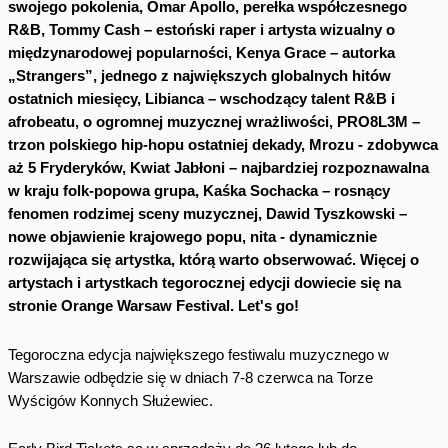
swojego pokolenia, Omar Apollo, perełka współczesnego
R&B, Tommy Cash – estoński raper i artysta wizualny o
międzynarodowej popularności, Kenya Grace – autorka
„Strangers”, jednego z największych globalnych hitów
ostatnich miesięcy, Libianca – wschodzący talent R&B i
afrobeatu, o ogromnej muzycznej wrażliwości, PRO8L3M –
trzon polskiego hip-hopu ostatniej dekady, Mrozu - zdobywca
aż 5 Fryderyków, Kwiat Jabłoni – najbardziej rozpoznawalna
w kraju folk-popowa grupa, Kaśka Sochacka – rosnący
fenomen rodzimej sceny muzycznej, Dawid Tyszkowski –
nowe objawienie krajowego popu, nita - dynamicznie
rozwijająca się artystka, którą warto obserwować. Więcej o
artystach i artystkach tegorocznej edycji dowiecie się na
stronie Orange Warsaw Festival. Let's go!
Tegoroczna edycja największego festiwalu muzycznego w
Warszawie odbędzie się w dniach 7-8 czerwca na Torze
Wyścigów Konnych Służewiec.