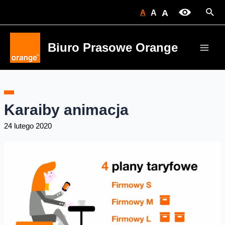
Skip
Sear
A
A
A
to
content
Biuro Prasowe Orange
Main
Men
Karaiby animacja
24 lutego 2020