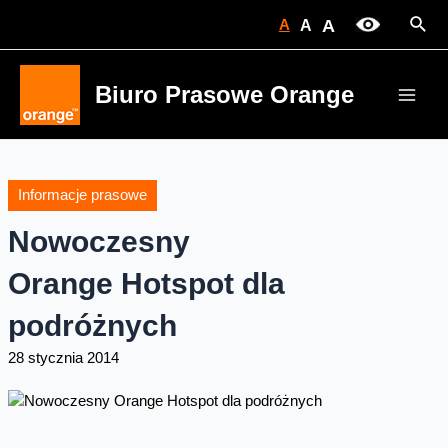
Skip
Sear
A
A
A
to
content
Biuro Prasowe Orange
Main
Men
Informacje prasowe
Nowoczesny
Orange Hotspot dla
podróżnych
28 stycznia 2014