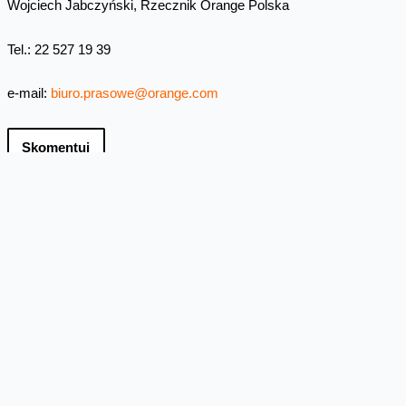
Wojciech Jabczyński, Rzecznik Orange Polska
Tel.: 22 527 19 39
e-mail:
biuro.prasowe@orange.com
Skomentuj
Facebook
Twitter
Email
Pinterest
LinkedIn
Share
Najnowsze informacje
Orange Polska zabezpieczył
dostawy energii ze źródeł
odnawialnych do roku 2035
Orange Polska przedłużył umowę PPA (Power
Purchase Agreement) z EDF power solutions