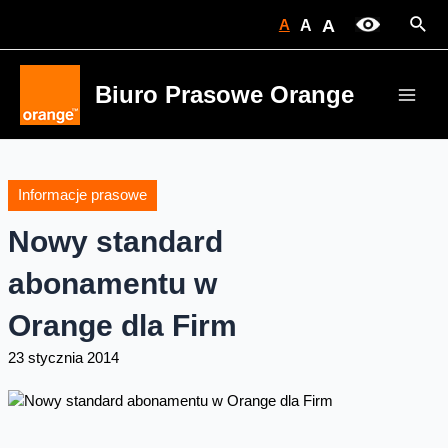
Skip
Sear
A
A
A
to
content
Biuro Prasowe Orange
Main
Men
Informacje prasowe
Nowy standard
abonamentu w
Orange dla Firm
23 stycznia 2014