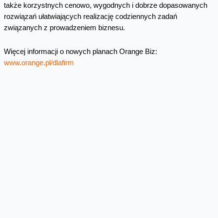
także korzystnych cenowo, wygodnych i dobrze dopasowanych
rozwiązań ułatwiających realizację codziennych zadań
związanych z prowadzeniem biznesu.
Więcej informacji o nowych planach Orange Biz:
www.orange.pl/dlafirm
Prezentacja oferty Orange Biz
Wojciech Jabczyński, Rzecznik Orange Polska
Tel.: 22 527 19 39
e-mail:
biuro.prasowe@orange.com
Skomentuj
Facebook
Twitter
Email
Pinterest
LinkedIn
Share