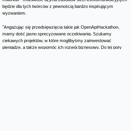
będzie dla tych twórców z pewnością bardzo inspirującym
wyzwaniem.
"Angażując się przedsięwzięcia takie jak OpenApiHackathon,
mamy dość jasno sprecyzowane oczekiwania. Szukamy
ciekawych projektów, w które moglibyśmy zainwestować
pieniądze, a także wspomóc ich rozwój biznesowy. Do tej pory
przeprowadziliśmy ponad 80 inwestycji o łącznej wartości ponad
50 mln złotych. We wszystkich trafiających do nas projektach
zwracamy uwagę przede wszystkim na unikalność pomysłu, na
zespół zaangażowanych w nie ludzi, a na końcu oczywiście, na
szansę osiągnięcia przez nas ponadprzeciętnej stopy zwrotu" –
dodał Maciej Hazubski, prezes funduszu IQ Partners.
Informacje o Orange Labs Polska
Orange Labs Polska jest częścią międzynarodowej sieci, w skład
której wchodzi 15 jednostek badawczo-rozwojowych i
laboratoriów Grupy Orange-FT rozmieszczonych na 4