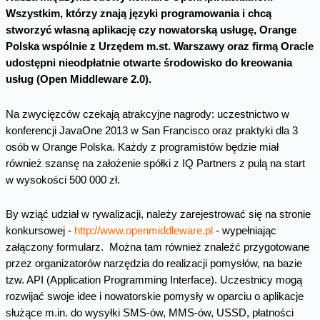
Wszystkim, którzy znają języki programowania i chcą
stworzyć własną aplikację czy nowatorską usługę, Orange
Polska wspólnie z Urzędem m.st. Warszawy oraz firmą Oracle
udostępni nieodpłatnie otwarte środowisko do kreowania
usług (Open Middleware 2.0).
Na zwycięzców czekają atrakcyjne nagrody: uczestnictwo w
konferencji JavaOne 2013 w San Francisco oraz praktyki dla 3
osób w Orange Polska. Każdy z programistów będzie miał
również szansę na założenie spółki z IQ Partners z pulą na start
w wysokości 500 000 zł.
By wziąć udział w rywalizacji, należy zarejestrować się na stronie
konkursowej -
http://www.openmiddleware.pl
- wypełniając
załączony formularz. Można tam również znaleźć przygotowane
przez organizatorów narzędzia do realizacji pomysłów, na bazie
tzw. API (Application Programming Interface). Uczestnicy mogą
rozwijać swoje idee i nowatorskie pomysły w oparciu o aplikacje
służące m.in. do wysyłki SMS-ów, MMS-ów, USSD, płatności