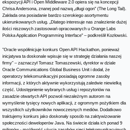
ekspozycji API i Open Middleware 2.0 opiera się na koncepcji
Chrisa Andersona, znanej pod nazwą „długi ogon” (The Long Tail).
Zakłada ona posiadanie bardzo szerokiego asortymentu
ukierunkowanych usług. „Dlatego interesuje nas znalezienie dużej
ilości niszowych zastosowań opracowanych u Orange Labs
Polska Application Programming Interface” – podkreślił Kozłowski.
"Oracle współinicjuje konkurs Open API Hackathon, ponieważ
inicjatywa ta doskonale wpisuje się w strategię działania naszej
firmy" – zaznaczył Tomasz Tomaszewski, dyrektor w dziale
Oracle Communications Global Business Unit i dodał, że
operatorzy telekomunikacyjni posiadają ogromne zasoby
informacji, z których aktywnie wykorzystują zaledwie niewielką
część. Udostępnienie wybranych usług i repozytoriów na
zasadzie otwartych API pozwoli niezależnym autorom na
wymyślenie tysięcy nowych aplikacji, z ogromnym pożytkiem dla
wszystkich użytkowników nowoczesnych mediów. Dodatkowo
traktujemy konkurs jako doskonały sposób na zaktywizowanie
społeczności deweloperów Java. Na świecie działa ich ponad 9
milionów - możliwość użycia zasobów sieci telekomunikacyjnych