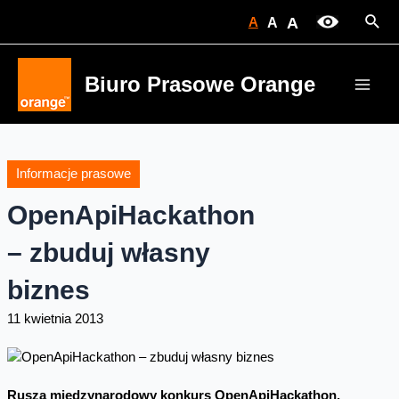
Skip
Sear
A
A
A
to
content
Biuro Prasowe Orange
Main
Men
Informacje prasowe
OpenApiHackathon
– zbuduj własny
biznes
11 kwietnia 2013
Rusza międzynarodowy konkurs OpenApiHackathon.