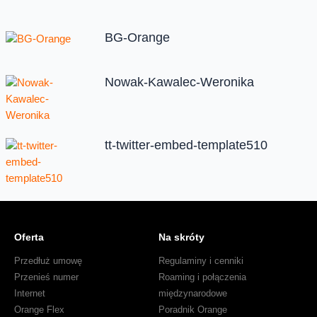
BG-Orange
Nowak-Kawalec-Weronika
tt-twitter-embed-template510
Oferta
Na skróty
Przedłuż umowę
Regulaminy i cenniki
Przenieś numer
Roaming i połączenia
Internet
międzynarodowe
Orange Flex
Poradnik Orange