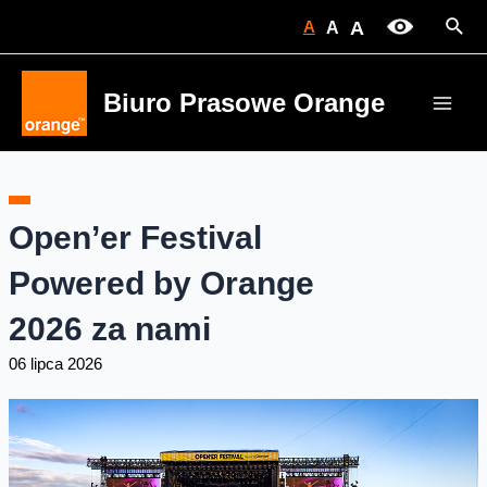
Skip
Sear
A
A
A
to
content
Biuro Prasowe Orange
Main
Men
Open’er Festival
Powered by Orange
2026 za nami
06 lipca 2026