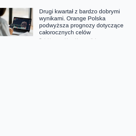
Drugi kwartał z bardzo dobrymi
wynikami. Orange Polska
podwyższa prognozy dotyczące
całorocznych celów
Dzięki wszystkim głównym liniom
biznesowym, Orange Polska wypracował w
drugim kwartale bardzo dobre wyniki -
zarówno pod względem finansowym jak...
CERT Orange Polska
podsumowuje krajobraz
zagrożeń pierwszego półrocza
Rekordowe 330 tys. fałszywych domen
używanych do wyłudzeń danych lub
pieniędzy zablokował w pierwszym półroczu
2026 CERT Orange Polska. To...