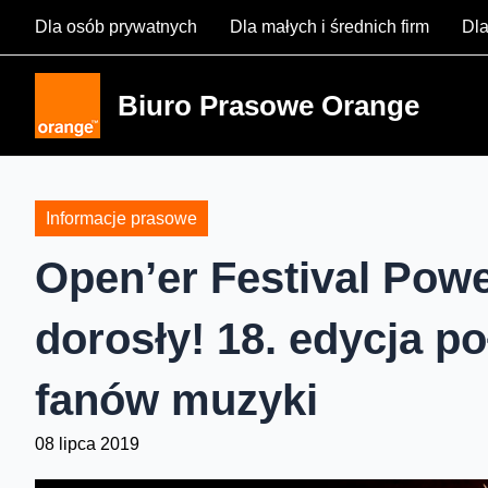
Skip
Dla osób prywatnych
Dla małych i średnich firm
Dla
to
content
Biuro Prasowe Orange
Informacje prasowe
Open’er Festival Powe
dorosły! 18. edycja po
fanów muzyki
08 lipca 2019