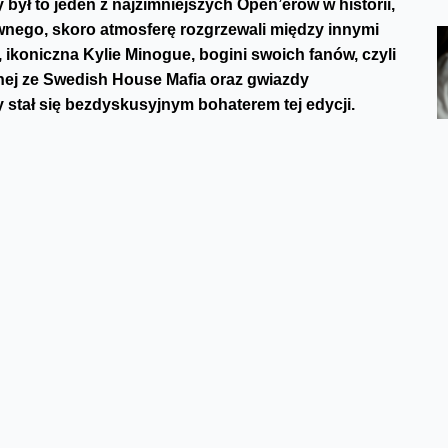
był to jeden z najzimniejszych Open’erów w historii,
wnego, skoro atmosferę rozgrzewali między innymi
ikoniczna Kylie Minogue, bogini swoich fanów, czyli
znej ze Swedish House Mafia oraz gwiazdy
y stał się bezdyskusyjnym bohaterem tej edycji.
Facebook
Twitter
Email
Pinterest
LinkedIn
Share