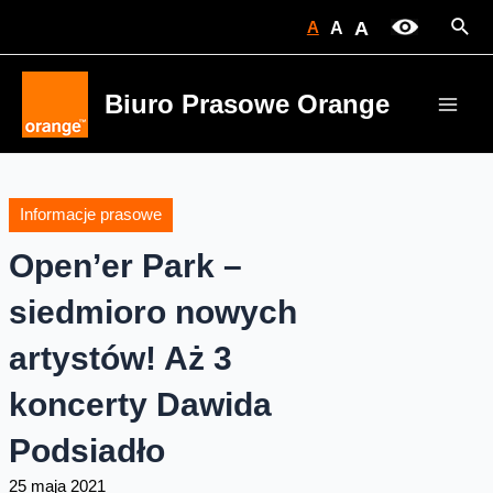
Skip
Sear
A
A
A
to
content
Biuro Prasowe Orange
Main
Men
Informacje prasowe
Open’er Park –
siedmioro nowych
artystów! Aż 3
koncerty Dawida
Podsiadło
25 maja 2021