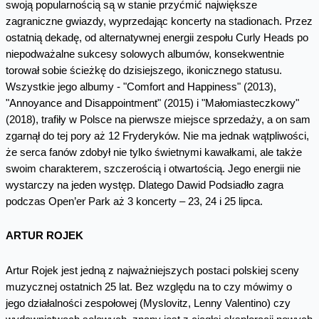
swoją popularnością są w stanie przyćmić największe
zagraniczne gwiazdy, wyprzedając koncerty na stadionach. Przez
ostatnią dekadę, od alternatywnej energii zespołu Curly Heads po
niepodważalne sukcesy solowych albumów, konsekwentnie
torował sobie ścieżkę do dzisiejszego, ikonicznego statusu.
Wszystkie jego albumy - "Comfort and Happiness" (2013),
"Annoyance and Disappointment" (2015) i "Małomiasteczkowy"
(2018), trafiły w Polsce na pierwsze miejsce sprzedaży, a on sam
zgarnął do tej pory aż 12 Fryderyków. Nie ma jednak wątpliwości,
że serca fanów zdobył nie tylko świetnymi kawałkami, ale także
swoim charakterem, szczerością i otwartością. Jego energii nie
wystarczy na jeden występ. Dlatego Dawid Podsiadło zagra
podczas Open’er Park aż 3 koncerty – 23, 24 i 25 lipca.
ARTUR ROJEK
Artur Rojek jest jedną z najważniejszych postaci polskiej sceny
muzycznej ostatnich 25 lat. Bez względu na to czy mówimy o
jego działalności zespołowej (Myslovitz, Lenny Valentino) czy