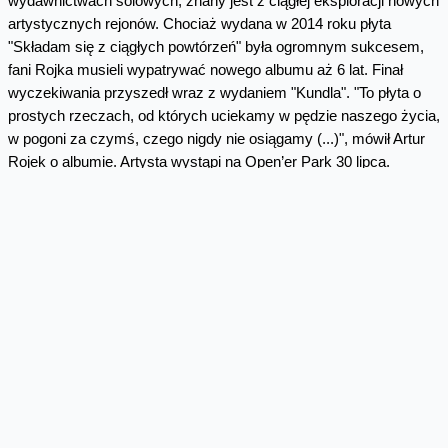
wydawnictwach solowych, znany jest z ciągłej eksploracji nowych
artystycznych rejonów. Chociaż wydana w 2014 roku płyta
"Składam się z ciągłych powtórzeń" była ogromnym sukcesem,
fani Rojka musieli wypatrywać nowego albumu aż 6 lat. Finał
wyczekiwania przyszedł wraz z wydaniem "Kundla". "To płyta o
prostych rzeczach, od których uciekamy w pędzie naszego życia,
w pogoni za czymś, czego nigdy nie osiągamy (...)", mówił Artur
Rojek o albumie. Artysta wystąpi na Open’er Park 30 lipca.
ØRGANEK
Grupa ØRGANEK powstała w 2013 roku z inicjatywy Tomasza
Organka i do dziś wydała dwa albumy - „Głupi” (2014) oraz
„Czarna Madonna” (2016 – Fryderyki w kategoriach Album Roku
Rock oraz Piosenka Roku). Oba albumy uzyskały status
platynowej płyty. W roku 2020, pomimo pandemii, zespół wydał
dwa single promujące nowy album -„Pogo” i „Walcz”. Drugi z nich
stał się częścią kampanii wspierającej osoby w kryzysie
psychicznym. Premiera nowego albumu planowana jest na jesień
tego roku. Do zobaczenia na Open’er Park