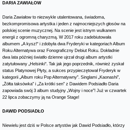
DARIA ZAWIAŁOW
Daria Zawiałow to niezwykle utalentowana, świadoma,
bezkompromisowa artystka i jeden z najmocniejszych głosów na
polskiej scenie muzycznej. Na scenie jest istnym wulkanem
energii z ogromną charyzmą. W 2017 roku zadebiutowała
albumem „A kysz!“ i zdobyła dwa Fryderyki w kategoriach Album
Roku Alternatywa oraz Fonograficzny Debiut Roku. Dokładnie
dwa lata później światło dzienne ujrzał drugi album artystki
zatytułowany „Helsinki“. Tak jak jego poprzednik, również zyskał
status Platynowej Płyty, a sukces przypieczętował Fryderyk w
kategorii „Album roku Pop Alternatywny”. Singlami „Kaonashi”,
„Żółta taksówka” i „Za krótki sen” z Dawidem Podsiadło Daria
zapowiada swój 3 album studyjny „Wojny i noce”! Już w czwartek
22 lipca zobaczymy ją na Orange Stage!
DAWID PODSIADŁO
Niewielu jest dziś w Polsce artystów jak Dawid Podsiadło, którzy