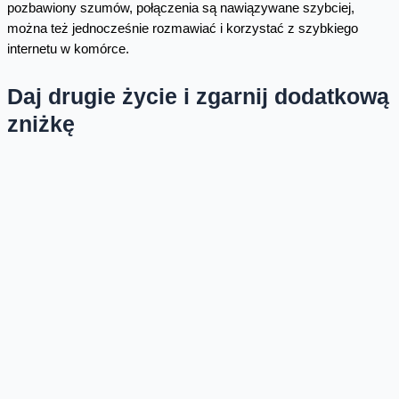
pozbawiony szumów, połączenia są nawiązywane szybciej,
można też jednocześnie rozmawiać i korzystać z szybkiego
internetu w komórce.
Daj drugie życie i zgarnij dodatkową
zniżkę
Schowany w szufladzie, nieużywany smartfon nikomu nie służy.
Orange zachęca do odpowiedzialnego rozstania się z
„porzuconymi” urządzeniami, w zamian oferując dodatkowe zniżki
na zakupy.
Wystarczy przynieść stary telefon do salonu
operatora.
Zostanie on wyceniony na miejscu, a
klient otrzyma
bon na zakup nowego urządzenia
lub akcesoriów. Dzięki temu
odzyska część jego wartości, a urządzenie dostanie szansę na
drugie życie.
Wartość bonu zależy od stanu technicznego smartfona. Klienci
biznesowi mogą skorzystać z odkupu na takich samych