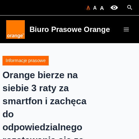
Skip
Sear
A
A
A
to
content
Biuro Prasowe Orange
Main
Men
Informacje prasowe
Orange bierze na
siebie 3 raty za
smartfon i zachęca
do
odpowiedzialnego