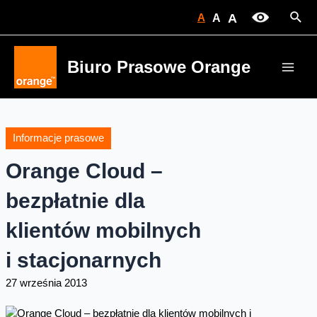
Skip
Sear
A
A
A
to
content
Biuro Prasowe Orange
Main
Men
Informacje prasowe
Orange Cloud –
bezpłatnie dla
klientów mobilnych
i stacjonarnych
27 września 2013