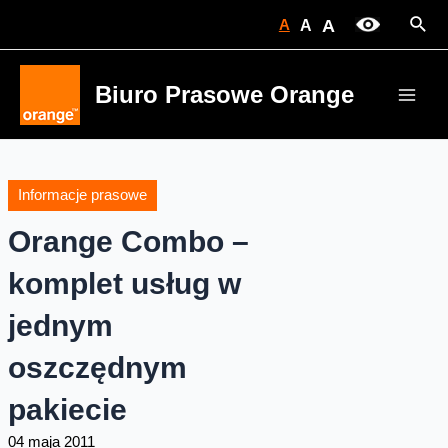
Skip
Sear
A
A
A
to
content
Biuro Prasowe Orange
Main
Men
Informacje prasowe
Orange Combo –
komplet usług w
jednym
oszczędnym
pakiecie
04 maja 2011