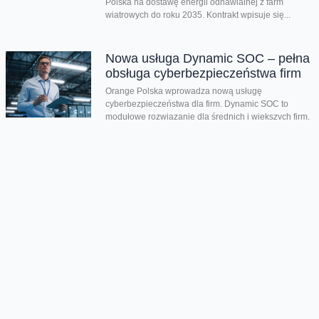
Polska na dostawę energii odnawialnej z farm
wiatrowych do roku 2035. Kontrakt wpisuje się...
Nowa usługa Dynamic SOC – pełna
obsługa cyberbezpieczeństwa firm
Orange Polska wprowadza nową usługę
cyberbezpieczeństwa dla firm. Dynamic SOC to
modułowe rozwiązanie dla średnich i większych firm,
zatrudniających co...
Drugi kwartał z bardzo dobrymi
wynikami. Orange Polska
podwyższa prognozy dotyczące
całorocznych celów
Dzięki wszystkim głównym liniom biznesowym,
Orange Polska wypracował w drugim kwartale bardzo
dobre wyniki - zarówno pod względem finansowym
jak...
CERT Orange Polska podsumowuje