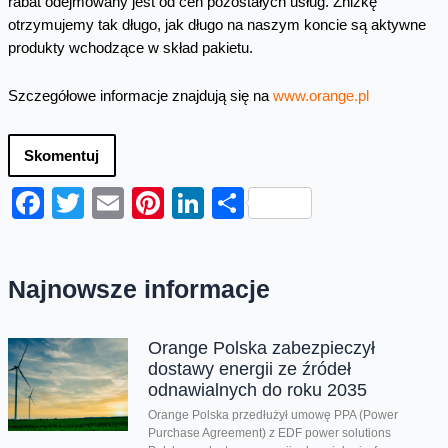
rabat odejmowany jest od cen pozostałych usług. Zniżkę
otrzymujemy tak długo, jak długo na naszym koncie są aktywne
produkty wchodzące w skład pakietu.
Szczegółowe informacje znajdują się na
www.orange.pl
Skomentuj
Facebook
Twitter
Email
Pinterest
LinkedIn
Share
Najnowsze informacje
Orange Polska zabezpieczył
dostawy energii ze źródeł
odnawialnych do roku 2035
Orange Polska przedłużył umowę PPA (Power
Purchase Agreement) z EDF power solutions