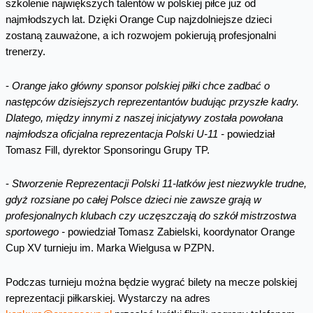
szkolenie największych talentów w polskiej piłce już od
najmłodszych lat. Dzięki Orange Cup najzdolniejsze dzieci
zostaną zauważone, a ich rozwojem pokierują profesjonalni
trenerzy.
-
Orange jako główny sponsor polskiej piłki chce zadbać o
następców dzisiejszych reprezentantów budując przyszłe kadry.
Dlatego, między innymi z naszej inicjatywy została powołana
najmłodsza oficjalna reprezentacja Polski U-11
-
powiedział
Tomasz Fill, dyrektor Sponsoringu Grupy TP.
-
Stworzenie Reprezentacji Polski 11-latków jest niezwykle trudne,
gdyż rozsiane po całej Polsce dzieci nie zawsze grają w
profesjonalnych klubach czy uczęszczają do szkół mistrzostwa
sportowego
-
powiedział Tomasz Zabielski, koordynator Orange
Cup XV turnieju im. Marka Wielgusa w PZPN.
Podczas turnieju można będzie wygrać bilety na mecze polskiej
reprezentacji piłkarskiej. Wystarczy na adres