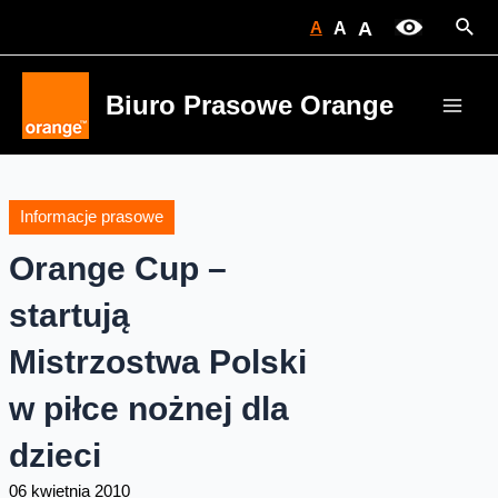
Skip
Sear
A
A
A
to
content
Biuro Prasowe Orange
Main
Men
Informacje prasowe
Orange Cup –
startują
Mistrzostwa Polski
w piłce nożnej dla
dzieci
06 kwietnia 2010