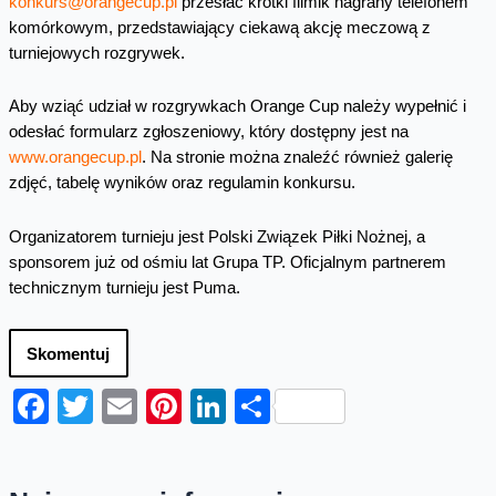
konkurs@orangecup.pl
przesłać krótki filmik nagrany telefonem
komórkowym, przedstawiający ciekawą akcję meczową z
turniejowych rozgrywek.
Aby wziąć udział w rozgrywkach Orange Cup należy wypełnić i
odesłać formularz zgłoszeniowy, który dostępny jest na
www.orangecup.pl
. Na stronie można znaleźć również galerię
zdjęć, tabelę wyników oraz regulamin konkursu.
Organizatorem turnieju jest Polski Związek Piłki Nożnej, a
sponsorem już od ośmiu lat Grupa TP. Oficjalnym partnerem
technicznym turnieju jest Puma.
Skomentuj
Facebook
Twitter
Email
Pinterest
LinkedIn
Share