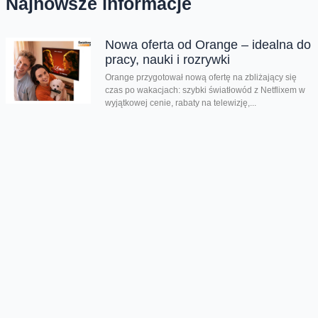
Najnowsze informacje
Nowa oferta od Orange – idealna do
pracy, nauki i rozrywki
Orange przygotował nową ofertę na zbliżający się
czas po wakacjach: szybki światłowód z Netflixem w
wyjątkowej cenie, rabaty na telewizję,...
Orange Polska zabezpieczył
dostawy energii ze źródeł
odnawialnych do roku 2035
Orange Polska przedłużył umowę PPA (Power
Purchase Agreement) z EDF power solutions
Polska na dostawę energii odnawialnej z farm
wiatrowych do roku 2035. Kontrakt wpisuje się...
Nowa usługa Dynamic SOC – pełna
obsługa cyberbezpieczeństwa firm
Orange Polska wprowadza nową usługę