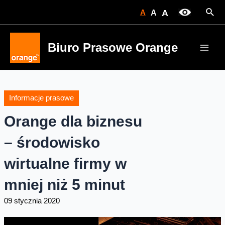
Skip
Sear
A
A
A
to
content
Biuro Prasowe Orange
Main
Men
Informacje prasowe
Orange dla biznesu
– środowisko
wirtualne firmy w
mniej niż 5 minut
09 stycznia 2020