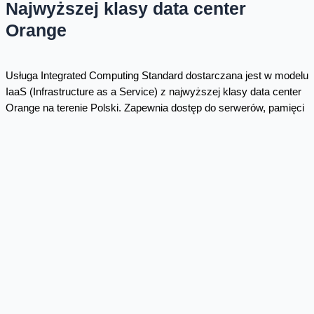
Najwyższej klasy data center
Orange
Usługa Integrated Computing Standard dostarczana jest w modelu
IaaS (Infrastructure as a Service) z najwyższej klasy data center
Orange na terenie Polski. Zapewnia dostęp do serwerów, pamięci
masowych, elementów sieciowych, obrazów systemów
operacyjnych oraz połączeń sieciowych. Dostęp do aplikacji jest
możliwy przez Internet lub - dla klientów wykorzystujących to
rozwiązanie - przez Biznesowy VPN Orange.
Dostępne są nowe modele płatności. Oprócz abonamentu klienci
będą mogli korzystać z modelu Pay as you go, pozwalającego na
dostosowanie infrastruktury do bieżących potrzeb. Koszty
zakupu, utrzymania oraz zarządzania infrastrukturą IT będą w
rękach doświadczonych partnerów czyli Orange i Integrated
Solutions.