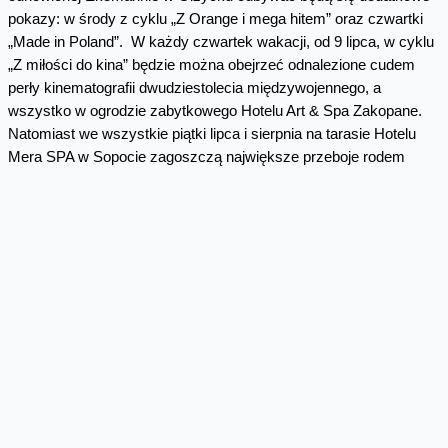
pokazy: w środy z cyklu „Z Orange i mega hitem” oraz czwartki
„Made in Poland”. W każdy czwartek wakacji, od 9 lipca, w cyklu
„Z miłości do kina” będzie można obejrzeć odnalezione cudem
perły kinematografii dwudziestolecia międzywojennego, a
wszystko w ogrodzie zabytkowego Hotelu Art & Spa Zakopane.
Natomiast we wszystkie piątki lipca i sierpnia na tarasie Hotelu
Mera SPA w Sopocie zagoszczą największe przeboje rodem
z Hollywood.
Kolejną atrakcją jest specjalna festiwalowa plaża w Sopocie z
letnią strefą relaksu i cienia, dedykowaną m.in. wakacyjnej
internetowej usłudze Orange oraz marce Huawei. Plaża
usytuowana jest przy małym Molo, pomiędzy wejściami nr 19 i
20. Obowiązkowym punktem na mapie festiwalowych atrakcji jest
kawiarnia „Koło Molo” przy słynnej fontannie, otwarta od rana do
późnych godzin wieczornych, gdzie można napić się kawy z
gwiazdami festiwalu filmowego.