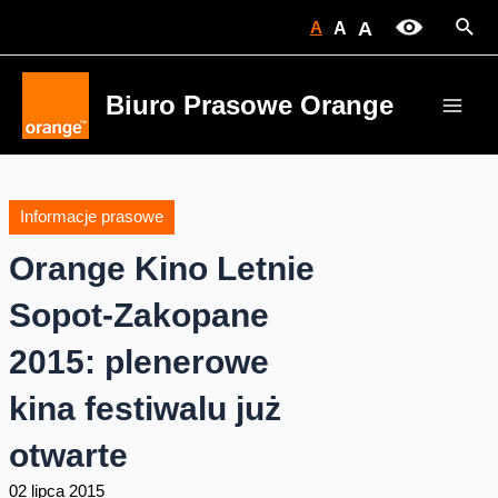
Skip
Sear
A
A
A
to
content
Biuro Prasowe Orange
Main
Men
Informacje prasowe
Orange Kino Letnie
Sopot-Zakopane
2015: plenerowe
kina festiwalu już
otwarte
02 lipca 2015