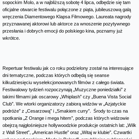
sopockim Molo, a w najbliższą sobotę 4 lipca, odbędzie się tam
oficjalne otwarcie festiwalu połączone z piąta, jubileuszową galą
wręczenia Diamentowego Klapsa Filmowego. Laureata nagrody
przyznawanej aktorowi lub aktorce za wnoszenie pozytywnego
przesłania i dobrych emocji do polskiego kina, poznamy już
wkrótce.
Repertuar festiwalu jak co roku podzielony został na interesujące
dni tematyczne, podczas których odbędą się seanse
kilkudziesięciu wyselekcjonowanych filmów z całego świata.
Festiwalowy tydzień rozpoczynają „Muzyczne poniedziałki” z
takimi filmami jak oscarowy „Whiplash” czy „Buena Vista Social
Club”. We wtorki organizatorzy zabiorą widzów w „Azjatyckie
podróże” z „Cesarzową” i „Smakiem curry”. Środy to czas na
spotkania „Z Orange i mega hitem”, podczas których widzowie
obejrzą najgłośniejsze hollywoodzkie produkcje ostatnich lat: „Wilk
z Wall Street”, „American Hustle” oraz „Witaj w klubie”. Czwartki