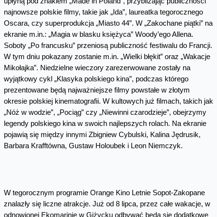
upłyną pod znakiem „Made in Poland”, przybliżając publiczności
najnowsze polskie filmy, takie jak „Ida”, laureatka tegorocznego
Oscara, czy superprodukcja „Miasto 44”. W „Zakochane piątki” na
ekranie m.in.: „Magia w blasku księżyca” Woody’ego Allena.
Soboty „Po francusku” przeniosą publiczność festiwalu do Francji.
W tym dniu pokazany zostanie m.in. „Wielki błękit” oraz „Wakacje
Mikołajka”. Niedzielne wieczory zarezerwowane zostały na
wyjątkowy cykl „Klasyka polskiego kina”, podczas którego
prezentowane będą najważniejsze filmy powstałe w złotym
okresie polskiej kinematografii. W kultowych już filmach, takich jak
„Nóż w wodzie”, „Pociąg” czy „Niewinni czarodzieje”, obejrzymy
legendy polskiego kina w swoich najlepszych rolach. Na ekranie
pojawią się między innymi Zbigniew Cybulski, Kalina Jędrusik,
Barbara Krafftówna, Gustaw Holoubek i Leon Niemczyk.
W tegorocznym programie Orange Kino Letnie Sopot-Zakopane
znalazły się liczne atrakcje. Już od 8 lipca, przez całe wakacje, w
odnowionej Ekomarinie w Giżycku odbywać będą się dodatkowe