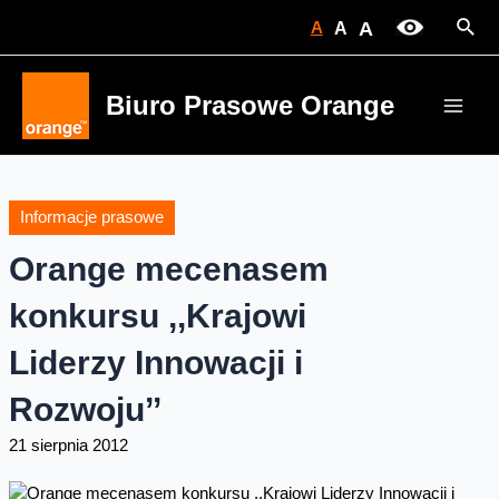
Skip
Sear
A
A
A
to
content
Biuro Prasowe Orange
Main
Men
Informacje prasowe
Orange mecenasem
konkursu ,,Krajowi
Liderzy Innowacji i
Rozwoju’’
21 sierpnia 2012