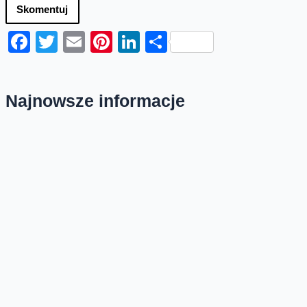
Skomentuj
Facebook
Twitter
Email
Pinterest
LinkedIn
Share
Najnowsze informacje
Orange Polska zabezpieczył
dostawy energii ze źródeł
odnawialnych do roku 2035
Orange Polska przedłużył umowę PPA (Power
Purchase Agreement) z EDF power solutions
Polska na dostawę energii odnawialnej z farm
wiatrowych do roku 2035. Kontrakt wpisuje się...
Nowa usługa Dynamic SOC – pełna
obsługa cyberbezpieczeństwa firm
Orange Polska wprowadza nową usługę