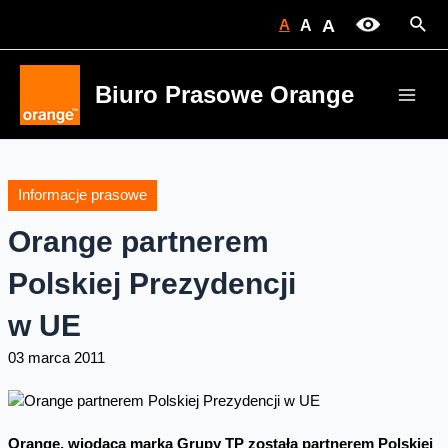
Skip
Sear
A
A
A
to
content
Biuro Prasowe Orange
Main
Men
Informacje prasowe
Orange partnerem
Polskiej Prezydencji
w UE
03 marca 2011
Orange, wiodąca marka Grupy TP została partnerem Polskiej