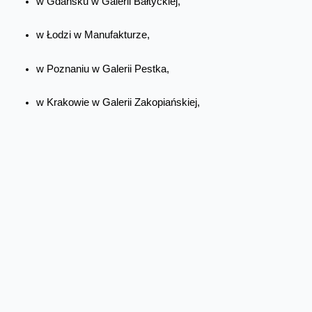
w Gdańsku w Galerii Bałtyckiej,
w Łodzi w Manufakturze,
w Poznaniu w Galerii Pestka,
w Krakowie w Galerii Zakopiańskiej,
w Warszawie w Miasteczku Orange oraz w Domu
Handlowym Sezam.
Co roku rośnie liczba danych przesyłanych w sieci. Użytkownicy
przesyłają i streamują coraz więcej treści wideo, często
wybierając jakość 4K zamiast Full HD, pobierają z platform
cyfrowych gry, a w domach pojawia się coraz więcej urządzeń do
streamingu video, gier online, wirtualnej rzeczywistości czy
rozwiązań smart home. Internet o przepustowości 10 Gb/s to
doskonałe rozwiązanie dla domów, gdzie kilku użytkowników
korzysta równocześnie z wielu urządzeń. To także świetne