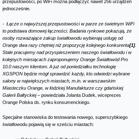
przepustowości, po WiFi można podłączyć nawet 256 urządzeń
jednocześnie.
- Łącze o najwyższej przepustowości w parze ze świetnym WiFi
to podstawa domowej łączności. Badania rynkowe pokazują, że
osoby rozważające zakup światłowodu wybierają usługę od
Orange dwa razy chętniej niż propozycję kolejnego konkurenta
[1]
.
Stale pracujemy nad przyspieszeniem naszego światłowodu i w
kolejnych miesiącach zaproponujemy Orange Światłowód Pro
10.0 naszym klientom. A już od poniedziałku technologię
XGSPON będzie mógł sprawdzić każdy, kto odwiedzi wybrane
salony w największych miastach, m.in. w warszawskim
Miasteczku Orange, w łódzkiej Manufakturze czy gdańskiej
Galerii Bałtyckiej
– powiedziała Jolanta Dudek, wiceprezes
Orange Polska ds. rynku konsumenckiego.
Specjalne stanowiska do testowania nowego, superszybkiego
światłowodu pojawią się w sześciu miastach: