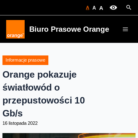
Skip
Sear
A
A
A
to
content
Biuro Prasowe Orange
Main
Men
Informacje prasowe
Orange pokazuje
światłowód o
przepustowości 10
Gb/s
16 listopada 2022