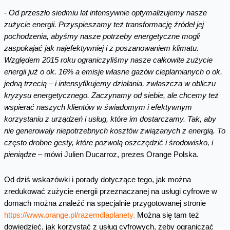
-
Od przeszło siedmiu lat intensywnie optymalizujemy nasze
zużycie energii. Przyspieszamy też transformację źródeł jej
pochodzenia, abyśmy nasze potrzeby energetyczne mogli
zaspokajać jak najefektywniej i z poszanowaniem klimatu.
Względem 2015 roku ograniczyliśmy nasze całkowite zużycie
energii już o ok. 16% a emisje własne gazów cieplarnianych o ok.
jedną trzecią – i intensyfikujemy działania, zwłaszcza w obliczu
kryzysu energetycznego. Zaczynamy od siebie, ale chcemy też
wspierać naszych klientów w świadomym i efektywnym
korzystaniu z urządzeń i usług, które im dostarczamy. Tak, aby
nie generowały niepotrzebnych kosztów związanych z energią. To
często drobne gesty, które pozwolą oszczędzić i środowisko, i
pieniądze
– mówi Julien Ducarroz, prezes Orange Polska.
Od dziś wskazówki i porady dotyczące tego, jak można
zredukować zużycie energii przeznaczanej na usługi cyfrowe w
domach można znaleźć na specjalnie przygotowanej stronie
https://www.orange.pl/razemdlaplanety.
Można się tam też
dowiedzieć, jak korzystać z usług cyfrowych, żeby ograniczać