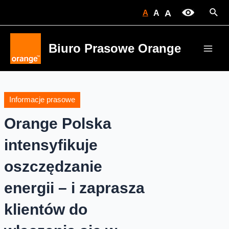
Skip
Sear
A
A
A
to
content
Biuro Prasowe Orange
Main
Men
Informacje prasowe
Orange Polska
intensyfikuje
oszczędzanie
energii – i zaprasza
klientów do