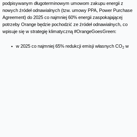
podpisywanym długoterminowym umowom zakupu energii z
nowych źródeł odnawialnych (tzw. umowy PPA, Power Purchase
Agreement) do 2025 co najmniej 60% energii zaspokajającej
potrzeby Orange będzie pochodzić ze źródeł odnawialnych, co
wpisuje się w strategię klimatyczną #OrangeGoesGreen:
w 2025 co najmniej 65% redukcji emisji własnych CO
w
2
porównaniu do 2015,
do 2040 pełna neutralność klimatyczna netto dla
wszystkich emisji (w tym w całości łańcucha wartości).
W obliczu kryzysu energetycznego Orange Polska intensyfikuje
działania. Obok coraz bardziej dynamicznych prac w sieci, tego
lata jako uzupełniające źródło energii ruszyły instalacje
fotowoltaiczne na dachach dwóch z największych nieruchomości:
warszawskiej centrali (Miasteczko Orange) oraz centrum
przetwarzania danych w Łodzi (a kolejne projekty są w
przygotowaniu). Firma ograniczyła w biurach funkcjonowanie