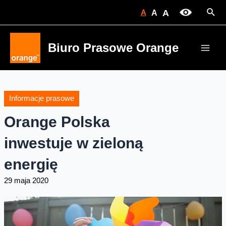
Skip
Sear
A
A
A
to
content
Biuro Prasowe Orange
Main
Men
Informacje prasowe
Orange Polska
inwestuje w zieloną
energię
29 maja 2020