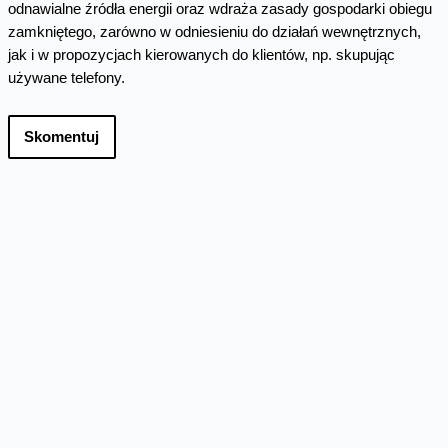
odnawialne źródła energii oraz wdraża zasady gospodarki obiegu
zamkniętego, zarówno w odniesieniu do działań wewnętrznych,
jak i w propozycjach kierowanych do klientów, np. skupując
używane telefony.
Skomentuj
Facebook
Twitter
Email
Pinterest
LinkedIn
Share
Najnowsze informacje
Orange Polska zabezpieczył
dostawy energii ze źródeł
odnawialnych do roku 2035
Orange Polska przedłużył umowę PPA (Power
Purchase Agreement) z EDF power solutions
Polska na dostawę energii odnawialnej z farm