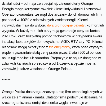
działalności – od maja ze specjalnej, zielonej oferty Orange
Energia mogą korzystać również klienci indywidualni i biznesowi.
Operator gwarantuje, że prąd dostarczany do ich domów lub firm
pochodzi w 100% z odnawialnych źródeł energii. Klienci
indywidualni mają do wyboru
dwa promocyjne pakiety
: komfort lub
wygoda. W każdym z nich otrzymują gwarancję ceny do końca
2020 roku oraz bezpłatną pomoc fachowców w przypadku awarii
instalacji lub sprzętów domowych, np. AGD, RTV czy PC. Klienci
biznesowi mogą skorzystać z
zielonej oferty
, która poza czystym
prądem gwarantuje stałą cenę prądu przez 2 lata i 500 zł bonusu
na usługi mobilne lub smartfon. Propozycje te są już dostępne w
zdalnych kanałach sprzedaży a od 1 czerwca będzie można
zamówić je także w salonach Orange Polska.
******
Orange Polska dostrzega znaczącą rolę firm technologicznych w
walce ze zmianami klimatu. Dlatego firma podejmuje działania na
rzecz ograniczania emisji dwutlenku węgla, inwestuje w