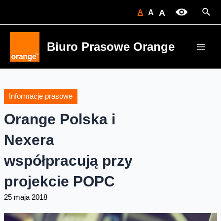
Skip
Sear
A
A
A
to
content
Biuro Prasowe Orange
Main
Men
Informacje prasowe
Orange Polska i
Nexera
współpracują przy
projekcie POPC
25 maja 2018