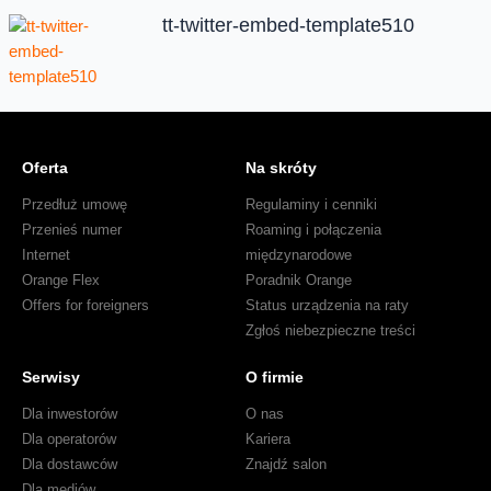
tt-twitter-embed-template510
Oferta
Na skróty
Przedłuż umowę
Regulaminy i cenniki
Przenieś numer
Roaming i połączenia
Internet
międzynarodowe
Orange Flex
Poradnik Orange
Offers for foreigners
Status urządzenia na raty
Zgłoś niebezpieczne treści
Serwisy
O firmie
Dla inwestorów
O nas
Dla operatorów
Kariera
Dla dostawców
Znajdź salon
Dla mediów