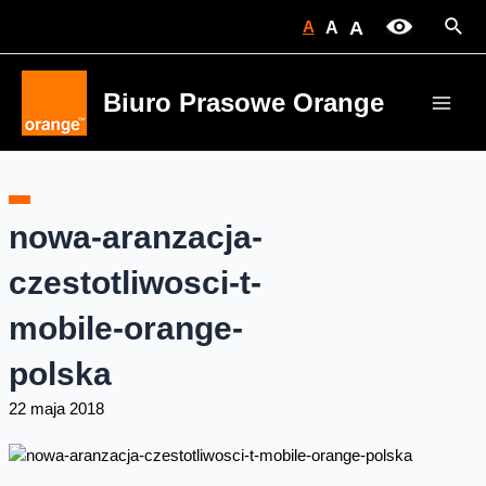
Skip
Sear
A
A
A
to
content
Biuro Prasowe Orange
Main
Men
nowa-aranzacja-
czestotliwosci-t-
mobile-orange-
polska
22 maja 2018