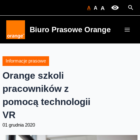
Skip
Sear
A
A
A
to
content
Biuro Prasowe Orange
Main
Men
Informacje prasowe
Orange szkoli
pracowników z
pomocą technologii
VR
01 grudnia 2020