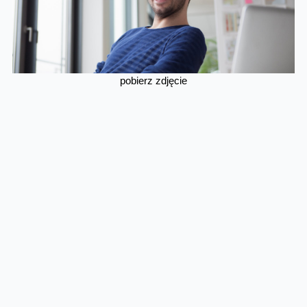
pobierz zdjęcie
Skomentuj
Facebook
Twitter
Email
Pinterest
LinkedIn
Share
Najnowsze informacje
Orange Polska zabezpieczył
dostawy energii ze źródeł
odnawialnych do roku 2035