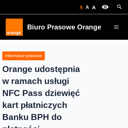
Skip
Sear
A
A
A
to
content
Biuro Prasowe Orange
Main
Men
Informacje prasowe
Orange udostępnia
w ramach usługi
NFC Pass dziewięć
kart płatniczych
Banku BPH do