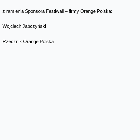
z ramienia Sponsora Festiwali – firmy Orange Polska:
Wojciech Jabczyński
Rzecznik Orange Polska
biuro.prasowe@orange.com
https://twitter.com/RzecznikOrange
Nasz blog:
www.blog.orange.pl
Skomentuj
Facebook
Twitter
Email
Pinterest
LinkedIn
Share