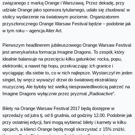
związanego z marką Orange i Warszawą. Przez dekadę, przy
udziale Orange jako sponsora tytularnego, udało się zbudować w
stolicy wydarzenie na światowym poziomie. Organizatorem
przyszłorocznego Orange Warsaw Festival będzie – podobnie jak
w tym roku – agencja Alter Art.
Pierwszym headlinerem jubileuszowego Orange Warsaw Festival
jest amerykańska formacja Imagine Dragons. To zespół, który
idealnie balansuje na przecięciu kilku gatunków: rocka, popu,
elektroniki, a nawet hip hopu, przekraczając ich granice i
wyciągając dla siebie to, co w nich najlepsze. Wystarczył im jeden
singiel, by wręcz wyważyć drzwi do światowej ekstraklasy
muzycznej. Ale byłoby też wielką niesprawiedliwością patrzeć na
Imagine Dragons wyłącznie przez pryzmat „Radioactive”.
Bilety na Orange Warsaw Festival 2017 będą dostępne w
sprzedaży od jutra tj. od 6 grudnia, od godziny 12.00. Podobnie jak
przy ostatniej edycji, fani mogą wybierać bilety i karnety w kilku
opcjach, a klienci Orange będą mogli skorzystać z 15% zniżki.