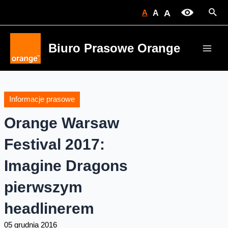
Skip
Sear
A
A
A
to
content
Biuro Prasowe Orange
Main
Men
Informacje prasowe
Orange Warsaw
Festival 2017:
Imagine Dragons
pierwszym
headlinerem
05 grudnia 2016