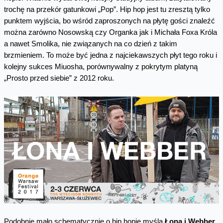
trochę na przekór gatunkowi „Pop”. Hip hop jest tu zresztą tylko
punktem wyjścia, bo wśród zaproszonych na płytę gości znaleźć
można zarówno Nosowską czy Organka jak i Michała Foxa Króla
a nawet Smolika, nie związanych na co dzień z takim
brzmieniem. To może być jedna z najciekawszych płyt tego roku i
kolejny sukces Miuosha, porównywalny z pokrytym platyną
„Prosto przed siebie” z 2012 roku.
Podobnie mało schematycznie o hip hopie myślą
Łona i Webber
.