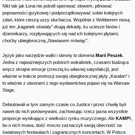
Nikt tak jak Łona nie potrafi operować słowem, pilnować
poprawności językowej i podporządkowywać sobie kolejnych
zdań, które cieszą uszy słuchacza. Wspólnie z Webberem niosą
już ten „kaganek oświaty” drugą dekadę, ku uciesze fanów i
dziennikarzy, rozpływających się nad ich kolejnymi płytami,
choćby ubiegłoroczną „Nawiasem mówiąc”.
Język jako narzędzie walki i obrony to domena
Marii Peszek
.
Jedna z najważniejszych polskich wokalistek, czasami budząca
wręcz skrajne emocje (zresztą ku własnej satysfakcji), jest
właśnie w trakcie promocji swojej ubiegłorocznej płyty „Karabin” i
to właśnie z utworami z tego wydawnictwa pojawi się na Warsaw
Stage.
Debiutowali w tym samym czasie co Justice i przez chwilę byli
nawet do nich porównywani, zachowując rzecz jasna wszystkie
proporcje wynikające z wielkości rynku muzycznego. Ale
KAMP!
,
bo o nich mowa, dość mocno zaznaczyli swoją obecność na
światowych festiwalach i zagranicznych koncertach. W Polsce