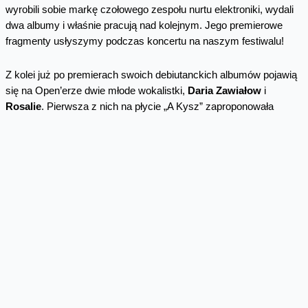
wyrobili sobie markę czołowego zespołu nurtu elektroniki, wydali
dwa albumy i właśnie pracują nad kolejnym. Jego premierowe
fragmenty usłyszymy podczas koncertu na naszym festiwalu!
Z kolei już po premierach swoich debiutanckich albumów pojawią
się na Open’erze dwie młode wokalistki,
Daria Zawiałow
i
Rosalie
. Pierwsza z nich na płycie „A Kysz” zaproponowała
autorskie teksty oraz muzykę, w których słychać fascynacje
najlepszymi współczesnymi wykonawcami szeroko pojętej
alternatywy. Natomiast Rosalie w swojej muzyce miesza
inspiracje brzmieniem amerykańskiego R&B i hip-hopu lat 80. i 90.
z zamiłowaniem do nowej elektroniki. Jej EP'kę „ENUFF”
będziecie tej wiosny traktować jako obowiązkową pozycję.
Orange Warsaw Festival daje też szanse zaistnienia przed wielką
publicznością tym, którzy dopiero zaczynają przygodę z dużymi
scenami, a większość czasu spędzają pracując nad swoimi
pierwszymi kompozycjami. Do takich wykonawców należy
krakowski zespół Lor oraz lubelska formacja
Suumoo
. Lor to