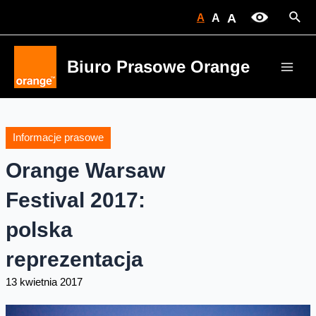
Skip
Sear
A
A
A
to
content
Biuro Prasowe Orange
Main
Men
Informacje prasowe
Orange Warsaw
Festival 2017:
polska
reprezentacja
13 kwietnia 2017