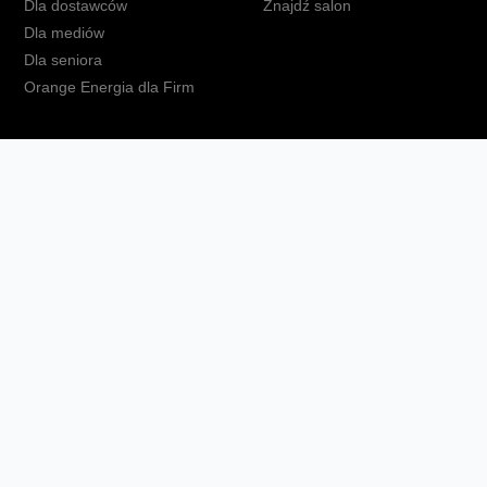
Dla dostawców
Znajdź salon
Dla mediów
Dla seniora
Orange Energia dla Firm
kt
Ochrona danych osobowych
Polityka prywatności
Zmień ust
Fundacja Orange
Telefon domowy
Dbam o bliskich
Ra