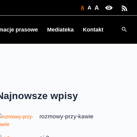
A
A
A
Searc
rmacje prasowe
Mediateka
Kontakt
Najnowsze wpisy
rozmowy-przy-kawie