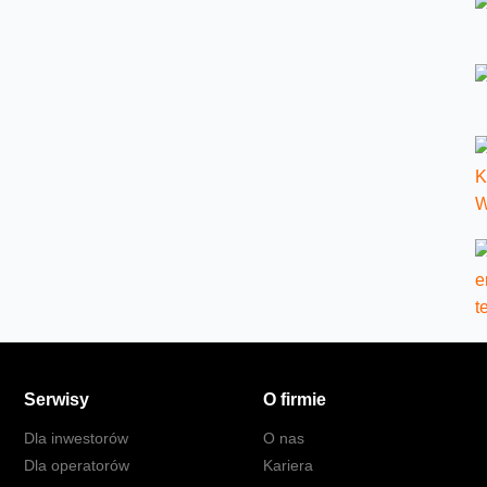
Serwisy
O firmie
Dla inwestorów
O nas
Dla operatorów
Kariera