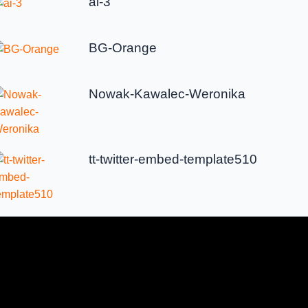
ai-3
BG-Orange
Nowak-Kawalec-Weronika
tt-twitter-embed-template510