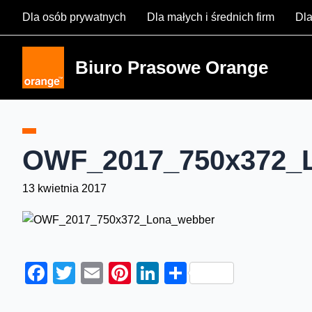
Skip
Dla osób prywatnych
Dla małych i średnich firm
Dla
to
content
Biuro Prasowe Orange
OWF_2017_750x372_
13 kwietnia 2017
Facebook
Twitter
Email
Pinterest
LinkedIn
Share