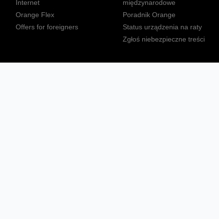
Internet
międzynarodowe
Orange Flex
Poradnik Orange
Offers for foreigners
Status urządzenia na raty
Zgłoś niebezpieczne treści
Sprawdź mapę zasięgu
Konta
Ważne komunikaty
Regulamin serwisu
Warunki zakupów
Nieruchomości Orange
Multibox
Odpowiedzialny biznes
Tłumacz języka migowego
Confort+
© 2026 Orange Polska S.A. Wszystkie prawa zastrzeżone.