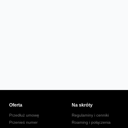
Oferta
Na skróty
Przedłuż umowę
Regulaminy i cenniki
Przenieś numer
Roaming i połączenia