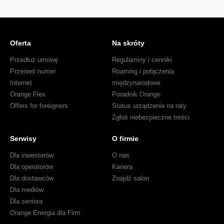
Oferta
Na skróty
Przedłuż umowę
Regulaminy i cenniki
Przenieś numer
Roaming i połączenia
Internet
międzynarodowe
Orange Flex
Poradnik Orange
Offers for foreigners
Status urządzenia na raty
Zgłoś niebezpieczne treści
Serwisy
O firmie
Dla inwestorów
O nas
Dla operatorów
Kariera
Dla dostawców
Znajdź salon
Dla mediów
Dla seniora
Orange Energia dla Firm