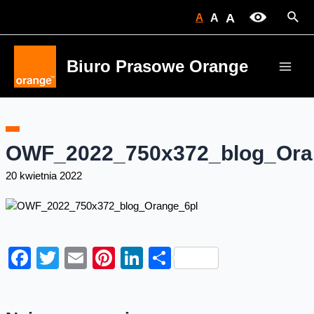
Skip
Sear
A
A
A
to
content
Biuro Prasowe Orange
Main
Men
OWF_2022_750x372_blog_Ora
20 kwietnia 2022
Facebook
Twitter
Email
Pinterest
LinkedIn
Share