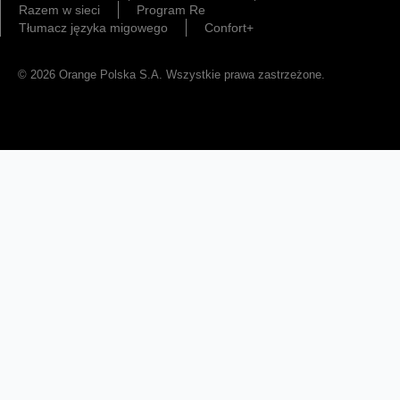
Razem w sieci
Program Re
Tłumacz języka migowego
Confort+
© 2026 Orange Polska S.A. Wszystkie prawa zastrzeżone.