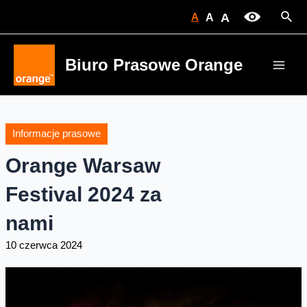
Skip
Sear
A
A
A
to
content
Biuro Prasowe Orange
Main
Men
Informacje prasowe
Orange Warsaw
Festival 2024 za
nami
10 czerwca 2024