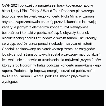
OWF 2024 był częścią największej trasy kobiecego rapu w
historii, czyli Pink Friday 2 World Tour. Podczas pierwszego
tegorocznego festiwalowego koncertu Nicki Minaj w Europie
artystka zaprezentowała przekrój przez kilkanaście lat swojej
kariery, a jednym z elementów koncertu był niewątpliwie
bezpośredni kontakt z publicznością. Niebywały ładunek
nieokiełznanej energii zafundowało swoim fanom The Prodigy,
serwując podróż przez ponad 3 dekady muzycznej historii.
Chociaż zaplanowany na piątek występ Yeata, ze względów
logistycznych i transportowych został przełożony na drugi dzień
festiwalu, nie stanowiło to utrudnienia dla najwierniejszych fanów,
którzy zrobili ogromny hałas podczas koncertu amerykańskiego
rapera. Podobną hip-hopową energię poczuli od publiczności
także Ken Carson i Skepta, podczas swoich piątkowych
występów.