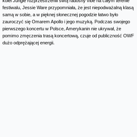
kolei Jungle rozprzestrzenili swój radosny vibe na całym terenie
festiwalu, Jessie Ware przypomniała, że jest niepodważalną klasą
samą w sobie, a w pięknej słonecznej pogodzie łatwo było
zauroczyć się Omarem Apollo i jego muzyką. Podczas swojego
pierwszego koncertu w Polsce, Amerykanin nie ukrywał, że
pomimo zmęczenia trasą koncertową, czuje od publiczność OWF
dużo odprężającej energii.
„Kochajcie, kogo chcecie. I niech nikt Wam nie wmówi inaczej”,
mówił Yungblud, przypominając tym samym, że szacunek dla
różnorodności, wbudowany w krwiobieg OWF, zawsze powinien
leżeć również u podstaw bycia artystą. Jednocześnie
przypomniał, aby zagłosować na swoje wartości w wyborach do
Europarlamentu.Tegoroczna edycja stała się szansą do
zobaczenia zagranicznych artystów, których popularność bardzo
szybko rośnie, jak Kenya Grace, Tommy Cash czy Libianca. Na
Warsaw Stage świetnymi koncertami publiczność rozgrzali
również polscy artyści – od nowych talentów jak Nita i Dawid
Tyszkowski, przez niezwykle dynamicznie rosnące nazwiska jak
Kaśka Sochacka, aż po muzyczne osobowości o ugruntowanej