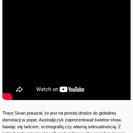
Troye Sivan pokazał, że jest na prostej drodze do globalnej
dominacji w popie. Australijczyk zaprezentował świetne show,
bawiąc się tańcem, scenografią czy własną seksualnością. Z