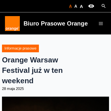
Skip
Sear
A
A
A
to
content
Biuro Prasowe Orange
Main
Men
Informacje prasowe
Orange Warsaw
Festival już w ten
weekend
28 maja 2025