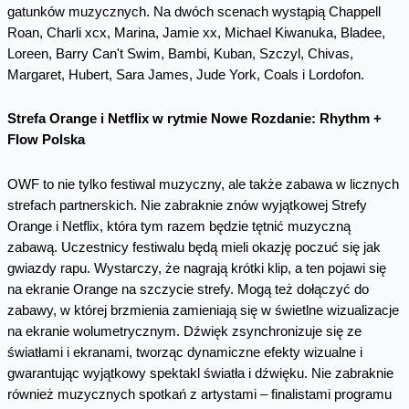
gatunków muzycznych. Na dwóch scenach wystąpią Chappell
Roan, Charli xcx, Marina, Jamie xx, Michael Kiwanuka, Bladee,
Loreen, Barry Can't Swim, Bambi, Kuban, Szczyl, Chivas,
Margaret, Hubert, Sara James, Jude York, Coals i Lordofon.
Strefa Orange i Netflix w rytmie Nowe Rozdanie: Rhythm +
Flow Polska
OWF to nie tylko festiwal muzyczny, ale także zabawa w licznych
strefach partnerskich. Nie zabraknie znów wyjątkowej Strefy
Orange i Netflix, która tym razem będzie tętnić muzyczną
zabawą. Uczestnicy festiwalu będą mieli okazję poczuć się jak
gwiazdy rapu. Wystarczy, że nagrają krótki klip, a ten pojawi się
na ekranie Orange na szczycie strefy. Mogą też dołączyć do
zabawy, w której brzmienia zamieniają się w świetlne wizualizacje
na ekranie wolumetrycznym. Dźwięk zsynchronizuje się ze
światłami i ekranami, tworząc dynamiczne efekty wizualne i
gwarantując wyjątkowy spektakl światła i dźwięku. Nie zabraknie
również muzycznych spotkań z artystami – finalistami programu