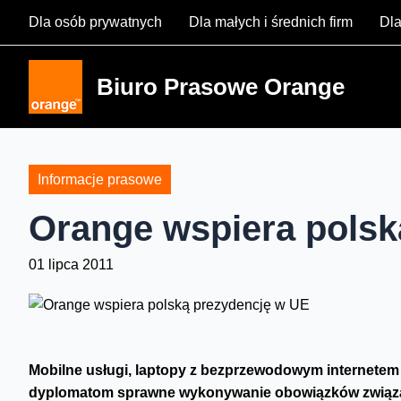
Skip
Dla osób prywatnych
Dla małych i średnich firm
Dla
to
content
Biuro Prasowe Orange
Informacje prasowe
Orange wspiera polsk
01 lipca 2011
Mobilne usługi, laptopy z bezprzewodowym internetem 
dyplomatom sprawne wykonywanie obowiązków związany