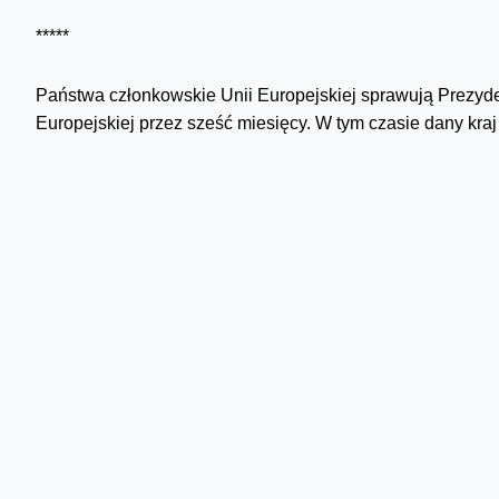
*****
Państwa członkowskie Unii Europejskiej sprawują Prezyde
Europejskiej przez sześć miesięcy. W tym czasie dany kra
gra kluczową rolę na wszystkich polach aktywności Unii Eu
UE, nadaje kierunek polityczny Unii, dba o jej rozwój, int
swojej historii, to Polska obejmuje Przewodnictwo w Radzi
Skomentuj