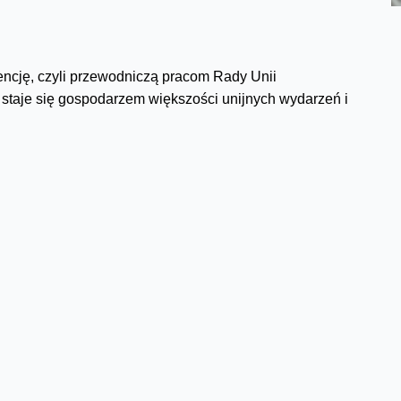
ncję, czyli przewodniczą pracom Rady Unii
j staje się gospodarzem większości unijnych wydarzeń i
ropejskiej. Jest odpowiedzialny za organizację spotkań
egrację oraz bezpieczeństwo. Dziś po raz pierwszy w
e Unii Europejskiej.
Facebook
Twitter
Email
Pinterest
LinkedIn
Share