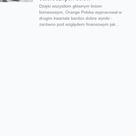
Dzięki wszystkim głównym liniom
biznesowym, Orange Polska wypracował w
drugim kwartale bardzo dobre wyniki -
zarówno pod względem finansowym jak...
CERT Orange Polska
podsumowuje krajobraz
zagrożeń pierwszego półrocza
Rekordowe 330 tys. fałszywych domen
używanych do wyłudzeń danych lub
pieniędzy zablokował w pierwszym półroczu
2026 CERT Orange Polska. To...
Orange Polska uruchamia
Asystentów AI w Instytucie
„Pomnik-Centrum Zdrowia
Dziecka”
W Instytucie „Pomnik-Centrum Zdrowia