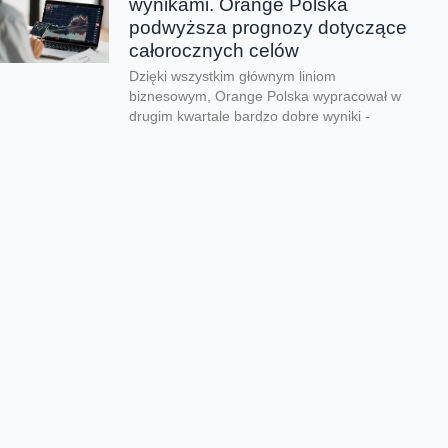
wynikami. Orange Polska
podwyższa prognozy dotyczące
całorocznych celów
Dzięki wszystkim głównym liniom
biznesowym, Orange Polska wypracował w
drugim kwartale bardzo dobre wyniki -
zarówno pod względem finansowym jak...
CERT Orange Polska
podsumowuje krajobraz
zagrożeń pierwszego półrocza
Rekordowe 330 tys. fałszywych domen
używanych do wyłudzeń danych lub
pieniędzy zablokował w pierwszym półroczu
2026 CERT Orange Polska. To...
Orange Polska uruchamia
Asystentów AI w Instytucie
„Pomnik-Centrum Zdrowia