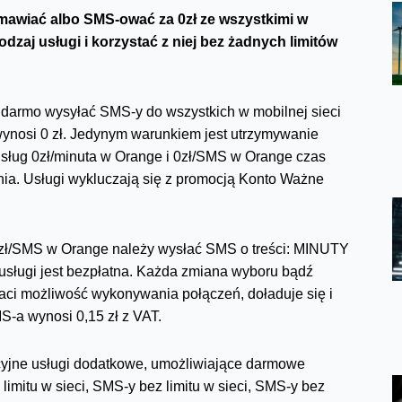
zmawiać albo SMS-ować za 0zł ze wszystkimi w
zaj usługi i korzystać z niej bez żadnych limitów
darmo wysyłać SMS-y do wszystkich w mobilnej sieci
wynosi 0 zł. Jedynym warunkiem jest utrzymywanie
ług 0zł/minuta w Orange i 0zł/SMS w Orange czas
nia. Usługi wykluczają się z promocją Konto Ważne
0zł/SMS w Orange należy wysłać SMS o treści: MINUTY
sługi jest bezpłatna. Każda zmiana wyboru bądź
traci możliwość wykonywania połączeń, doładuje się i
S-a wynosi 0,15 zł z VAT.
cyjne usługi dodatkowe, umożliwiające darmowe
mitu w sieci, SMS-y bez limitu w sieci, SMS-y bez