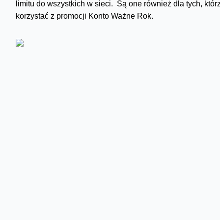
limitu do wszystkich w sieci. Są one również dla tych, któ
korzystać z promocji Konto Ważne Rok.
W ofercie są też dostępne popularne usługi z portfolio Or
Gwarancja Zwrotu i Premia na kartę. Wkrótce dostępne będ
Podstawowe stawki cennikowe przedstawia poniższa tabe
Aby skorzystać z Orange YES wystarczy mieć kartę SIM z do
następnie wysłać SMS o treści YES pod numer 1010. Zmia
telefonu krótki kod: *101*90# i wciskając klawisz połączeni