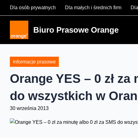
Skip
Dla osób prywatnych
Dla małych i średnich firm
Dla
to
content
Biuro Prasowe Orange
Informacje prasowe
Orange YES – 0 zł za 
do wszystkich w Ora
30 września 2013