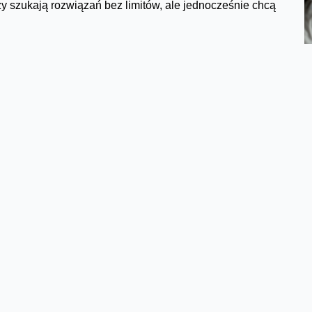
rzy szukają rozwiązań bez limitów, ale jednocześnie chcą
ange na kartę: Masz za Staż, Skarbonka, Kredyt, Nowa
ą również pakiety internetowe.
la:
wolną taryfą Orange na kartę lub kupić starter, a
ny taryfy można dokonać także wpisując na klawiaturze
a – operacja jest bezpłatna.