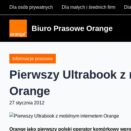
Skip
Dla osób prywatnych
Dla małych i średnich firm
Dla
to
content
Biuro Prasowe Orange
Informacje prasowe
Pierwszy Ultrabook z
Orange
27 stycznia 2012
Orange jako pierwszy polski operator komórkowy wprowa