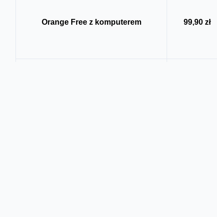
Orange Free z komputerem
99,90 zł
Liczba GB w abonamencie
6 GB
Dodatkowe GB dla przedł. umowę
2,4 GB
Nielimitowany Internet 24.00-8.00