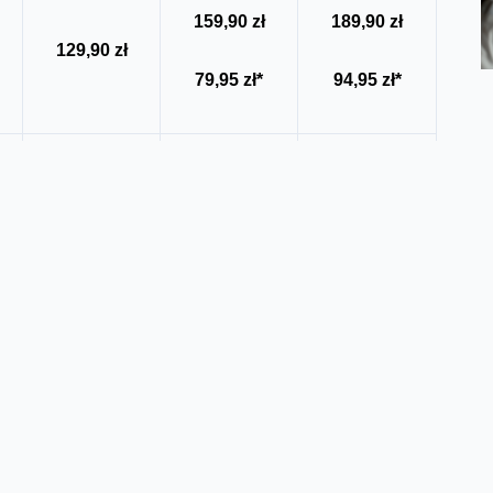
159,90 zł
189,90 zł
129,90 zł
79,95 zł*
94,95 zł*
10 GB
15 GB
25 GB
4 GB
6 GB
10 GB
W abonamencie