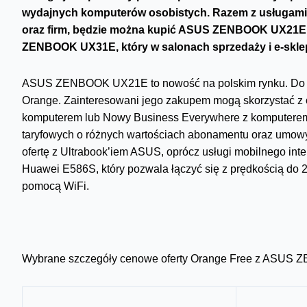
wydajnych komputerów osobistych. Razem z usługami m
oraz firm, będzie można kupić ASUS ZENBOOK UX21E.
ZENBOOK UX31E, który w salonach sprzedaży i e-sklepi
ASUS ZENBOOK UX21E to nowość na polskim rynku. Do ko
Orange. Zainteresowani jego zakupem mogą skorzystać z of
komputerem lub Nowy Business Everywhere z komputerem -d
taryfowych o różnych wartościach abonamentu oraz umowy
ofertę z Ultrabook’iem ASUS, oprócz usługi mobilnego inter
Huawei E586S, który pozwala łączyć się z prędkością do 
pomocą WiFi.
Wybrane szczegóły cenowe oferty Orange Free z ASUS 