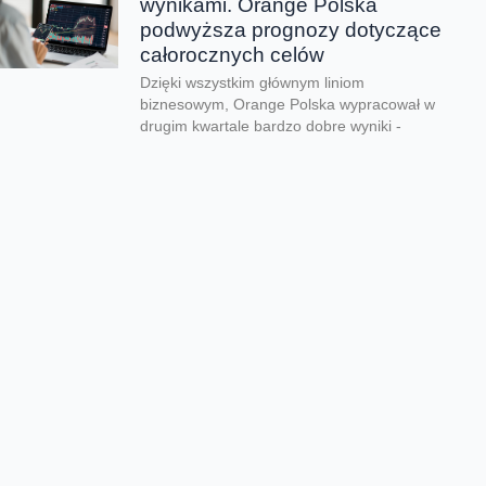
wynikami. Orange Polska
podwyższa prognozy dotyczące
całorocznych celów
Dzięki wszystkim głównym liniom
biznesowym, Orange Polska wypracował w
drugim kwartale bardzo dobre wyniki -
zarówno pod względem finansowym jak...
CERT Orange Polska
podsumowuje krajobraz
zagrożeń pierwszego półrocza
Rekordowe 330 tys. fałszywych domen
używanych do wyłudzeń danych lub
pieniędzy zablokował w pierwszym półroczu
2026 CERT Orange Polska. To...
Orange Polska uruchamia
Asystentów AI w Instytucie
„Pomnik-Centrum Zdrowia