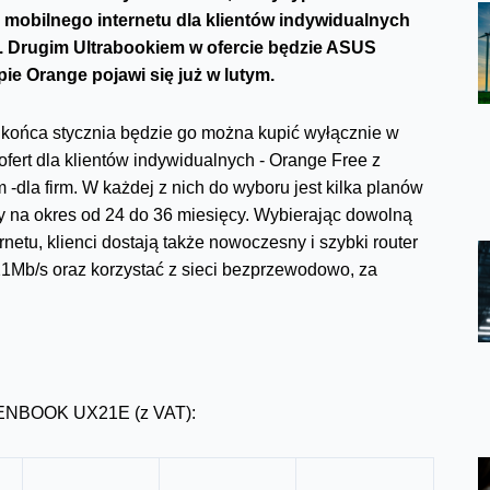
obilnego internetu dla klientów indywidualnych
 Drugim Ultrabookiem w ofercie będzie ASUS
e Orange pojawi się już w lutym.
ńca stycznia będzie go można kupić wyłącznie w
ert dla klientów indywidualnych - Orange Free z
la firm. W każdej z nich do wyboru jest kilka planów
 na okres od 24 do 36 miesięcy. Wybierając dowolną
netu, klienci dostają także nowoczesny i szybki router
21Mb/s oraz korzystać z sieci bezprzewodowo, za
ZENBOOK UX21E (z VAT):