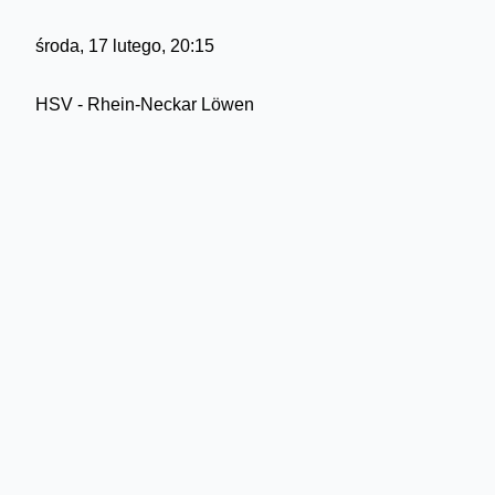
środa, 17 lutego, 20:15
HSV - Rhein-Neckar Löwen
Szczegółowe informacje na temat poszczególnych transmis
sport info na
www.orangesport.pl
* * *
Orange sport - kanał premium jest dostępny w ofercie IPTV
ofercie Cyfry + na kanale 66.
Orange sport info - kanał sportowy o charakterze informac
Telekomunikacji Polskiej na kanale 5. oraz w ofercie Cyfry
Skomentuj