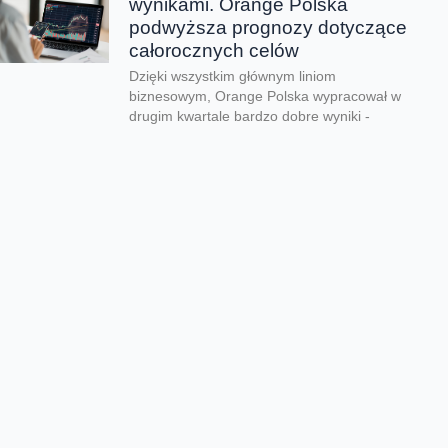
wynikami. Orange Polska
podwyższa prognozy dotyczące
całorocznych celów
Dzięki wszystkim głównym liniom
biznesowym, Orange Polska wypracował w
drugim kwartale bardzo dobre wyniki -
zarówno pod względem finansowym jak...
CERT Orange Polska
podsumowuje krajobraz
zagrożeń pierwszego półrocza
Rekordowe 330 tys. fałszywych domen
używanych do wyłudzeń danych lub
pieniędzy zablokował w pierwszym półroczu
2026 CERT Orange Polska. To...
Orange Polska uruchamia
Asystentów AI w Instytucie
„Pomnik-Centrum Zdrowia