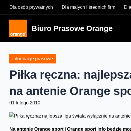
Skip
Dla osób prywatnych
Dla małych i średnich firm
Dla
to
content
Biuro Prasowe Orange
Informacje prasowe
Piłka ręczna: najlepsz
na antenie Orange spo
01 lutego 2010
Na antenie Orange sport i Orange sport info będzie mo