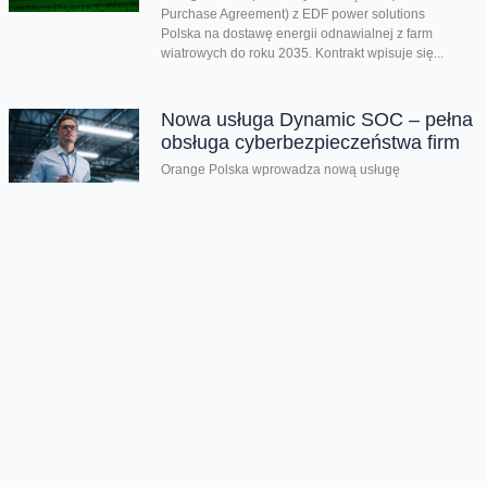
Purchase Agreement) z EDF power solutions
Polska na dostawę energii odnawialnej z farm
wiatrowych do roku 2035. Kontrakt wpisuje się...
Nowa usługa Dynamic SOC – pełna
obsługa cyberbezpieczeństwa firm
Orange Polska wprowadza nową usługę
cyberbezpieczeństwa dla firm. Dynamic SOC to
modułowe rozwiązanie dla średnich i większych firm,
zatrudniających co...
Drugi kwartał z bardzo dobrymi
wynikami. Orange Polska
podwyższa prognozy dotyczące
całorocznych celów
Dzięki wszystkim głównym liniom biznesowym,
Orange Polska wypracował w drugim kwartale bardzo
dobre wyniki - zarówno pod względem finansowym
jak...