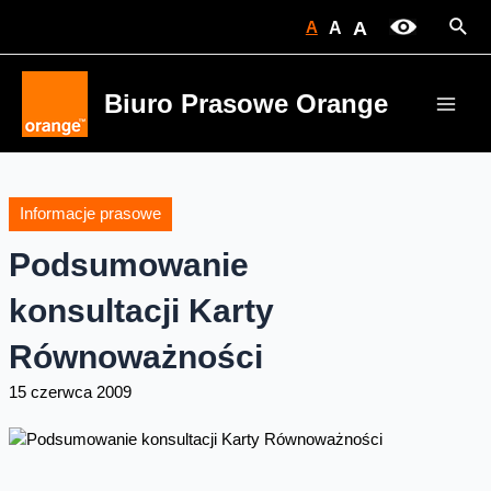
Skip
Sear
A
A
A
to
content
Biuro Prasowe Orange
Main
Men
Informacje prasowe
Podsumowanie
konsultacji Karty
Równoważności
15 czerwca 2009