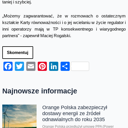
taniej i szybciej.
„Możemy zagwarantować, że w rozmowach o ostatecznym
kształcie Karty równoważności i o jej wcielaniu w życie regulator i
inni operatorzy mają w TP konsekwentnego i wiarygodnego
partnera" - zapewnił Maciej Rogalski.
Skomentuj
Facebook
Twitter
Email
Pinterest
LinkedIn
Share
Najnowsze informacje
Orange Polska zabezpieczył
dostawy energii ze źródeł
odnawialnych do roku 2035
Orange Polska przedłużył umowę PPA (Power