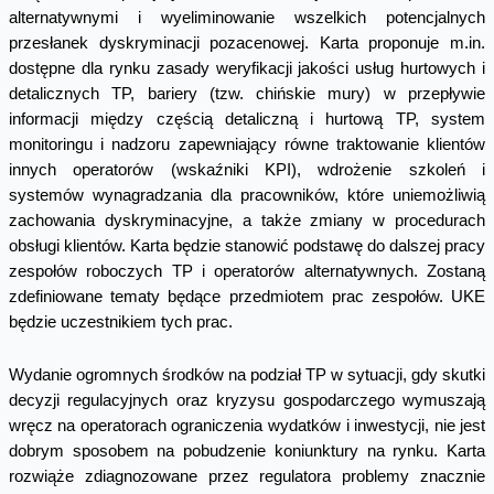
alternatywnymi i wyeliminowanie wszelkich potencjalnych
przesłanek dyskryminacji pozacenowej. Karta proponuje m.in.
dostępne dla rynku zasady weryfikacji jakości usług hurtowych i
detalicznych TP, bariery (tzw. chińskie mury) w przepływie
informacji między częścią detaliczną i hurtową TP, system
monitoringu i nadzoru zapewniający równe traktowanie klientów
innych operatorów (wskaźniki KPI), wdrożenie szkoleń i
systemów wynagradzania dla pracowników, które uniemożliwią
zachowania dyskryminacyjne, a także zmiany w procedurach
obsługi klientów. Karta będzie stanowić podstawę do dalszej pracy
zespołów roboczych TP i operatorów alternatywnych. Zostaną
zdefiniowane tematy będące przedmiotem prac zespołów. UKE
będzie uczestnikiem tych prac.
Wydanie ogromnych środków na podział TP w sytuacji, gdy skutki
decyzji regulacyjnych oraz kryzysu gospodarczego wymuszają
wręcz na operatorach ograniczenia wydatków i inwestycji, nie jest
dobrym sposobem na pobudzenie koniunktury na rynku. Karta
rozwiąże zdiagnozowane przez regulatora problemy znacznie